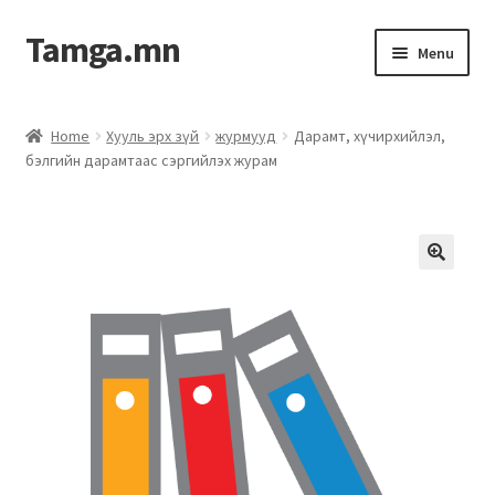
Tamga.mn
Menu
Powerpoint загвар
Home
Хууль эрх зүй
журмууд
Дарамт, хүчирхийлэл,
бэлгийн дарамтаас сэргийлэх журам
ХАБЭА-н багц
Гэрээний загвар
Ажил гүйцэтгэх гэрээ
Дотоод журмын багц
Журмууд​
Компанийн удирдлагын бичиг баримт