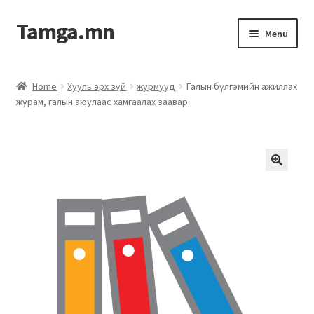
Tamga.mn
Menu
Powerpoint загвар
Home
Хууль эрх зүй
журмууд
Галын бүлгэмийн ажиллах
журам, галын аюулаас хамгаалах заавар
ХАБЭА-н багц
Гэрээний загвар
Ажил гүйцэтгэх гэрээ
Дотоод журмын багц
Журмууд​
Компанийн удирдлагын бичиг баримт