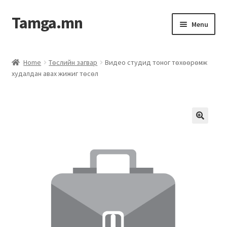
Tamga.mn
Menu
Powerpoint загвар
Home
Төслийн загвар
Видео студид тоног төхөөрөмж
худалдан авах жижиг төсөл
ХАБЭА-н багц
Гэрээний загвар
Ажил гүйцэтгэх гэрээ
Дотоод журмын багц
Журмууд​
Компанийн удирдлагын бичиг баримт