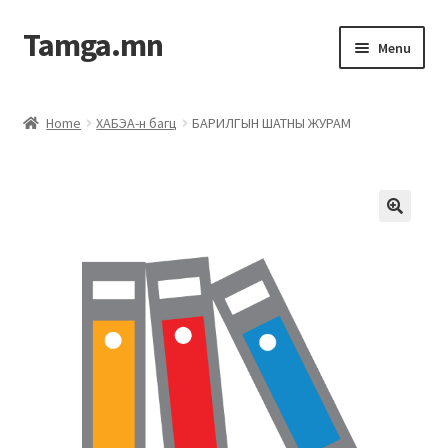
Tamga.mn
Menu
Powerpoint загвар
Home
ХАБЭА-н багц
БАРИЛГЫН ШАТНЫ ЖУРАМ
ХАБЭА-н багц
Гэрээний загвар
Ажил гүйцэтгэх гэрээ
Дотоод журмын багц
Журмууд​
Компанийн удирдлагын бичиг баримт