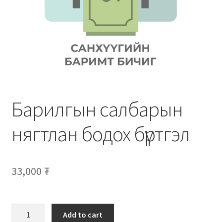
Нягтлан бодох бүртгэл
Санхүүгийн анхан шатны баримтуудын загвар
Сургалт
Түрээсийн гэрээ
Барилгын салбарын
Хөдөлмөрийн багц баримт
нягтлан бодох бүртгэл
Хүний нөөцийн бодлогын баримт
Шүүхэд нэхэмжлэл гаргах загварууд
33,000
₮
Эрсдэлийн удирдлага
Add to cart