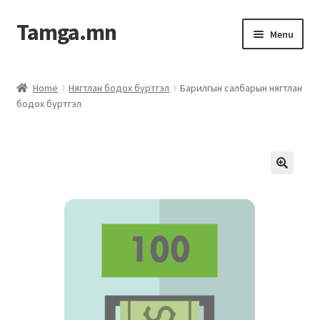
Tamga.mn
Menu
Powerpoint загвар
Home
Нягтлан бодох бүртгэл
Барилгын салбарын нягтлан
бодох бүртгэл
ХАБЭА-н багц
Гэрээний загвар
Ажил гүйцэтгэх гэрээ
Дотоод журмын багц
Журмууд​
Компанийн удирдлагын бичиг баримт