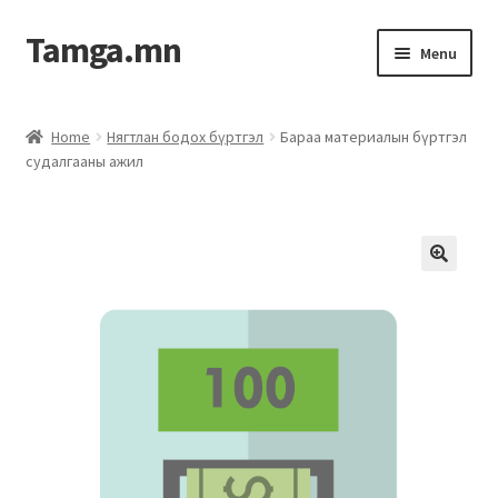
Tamga.mn
Menu
Powerpoint загвар
Home
Нягтлан бодох бүртгэл
Бараа материалын бүртгэл
судалгааны ажил
ХАБЭА-н багц
Гэрээний загвар
Ажил гүйцэтгэх гэрээ
Дотоод журмын багц
Журмууд​
Компанийн удирдлагын бичиг баримт