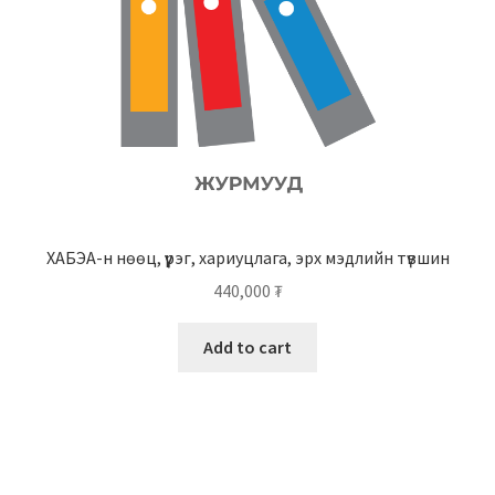
ХАБЭА-н нөөц, үүрэг, хариуцлага, эрх мэдлийн түвшин
440,000
₮
Add to cart