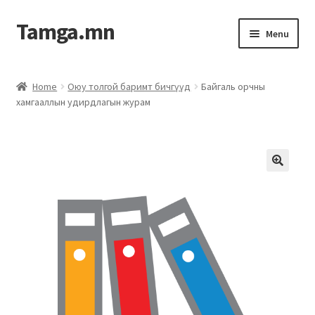
Tamga.mn
Menu
Powerpoint загвар
Home
Оюу толгой баримт бичгүүд
Байгаль орчны
хамгааллын удирдлагын журам
ХАБЭА-н багц
Гэрээний загвар
Ажил гүйцэтгэх гэрээ
Дотоод журмын багц
Журмууд​
Компанийн удирдлагын бичиг баримт