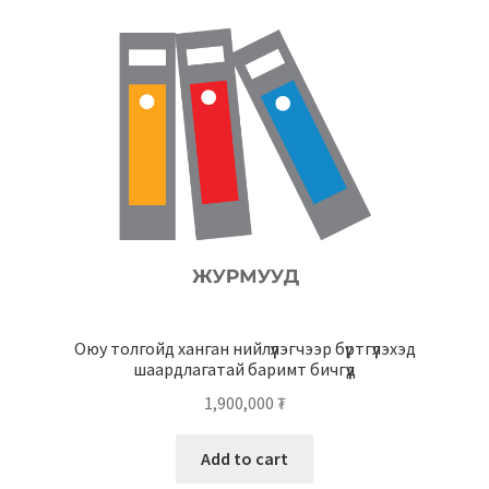
Оюу толгойд ханган нийлүүлэгчээр бүртгүүлэхэд
шаардлагатай баримт бичгүүд
1,900,000
₮
Add to cart