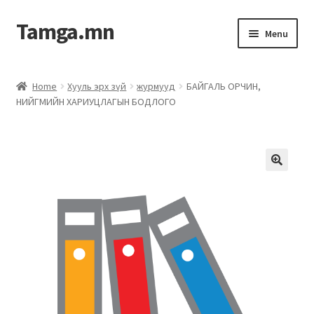
Tamga.mn
Menu
Powerpoint загвар
Home
Хууль эрх зүй
журмууд
БАЙГАЛЬ ОРЧИН,
НИЙГМИЙН ХАРИУЦЛАГЫН БОДЛОГО
ХАБЭА-н багц
Гэрээний загвар
Ажил гүйцэтгэх гэрээ
Дотоод журмын багц
Журмууд​
Компанийн удирдлагын бичиг баримт