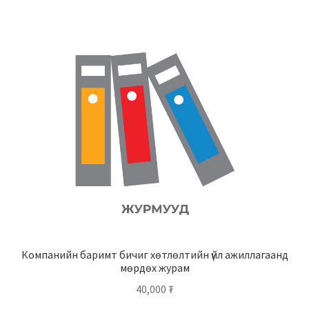
Компанийн баримт бичиг хөтлөлтийн үйл ажиллагаанд
мөрдөх журам
40,000
₮