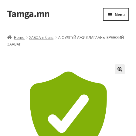
Tamga.mn
Menu
Powerpoint загвар
Home
ХАБЭА-н багц
АЮУЛГҮЙ АЖИЛЛАГААНЫ ЕРӨНХИЙ
ЗААВАР
ХАБЭА-н багц
Гэрээний загвар
Ажил гүйцэтгэх гэрээ
Дотоод журмын багц
Журмууд​
Компанийн удирдлагын бичиг баримт