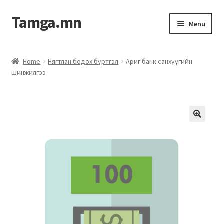
Tamga.mn
Menu
Powerpoint загвар
Home
Нягтлан бодох бүртгэл
Ариг банк санхүүгийн
шинжилгээ
ХАБЭА-н багц
Гэрээний загвар
Ажил гүйцэтгэх гэрээ
Дотоод журмын багц
Журмууд​
Компанийн удирдлагын бичиг баримт