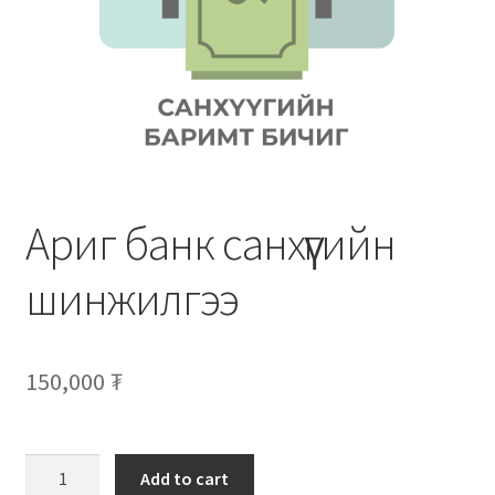
Нягтлан бодох бүртгэл
Санхүүгийн анхан шатны баримтуудын загвар
Сургалт
Түрээсийн гэрээ
Ариг банк санхүүгийн
Хөдөлмөрийн багц баримт
шинжилгээ
Хүний нөөцийн бодлогын баримт
Шүүхэд нэхэмжлэл гаргах загварууд
150,000
₮
Эрсдэлийн удирдлага
Add to cart