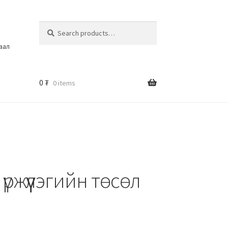
Search
шаал
0
₮
0 items
 үржүүлэгийн төсөл