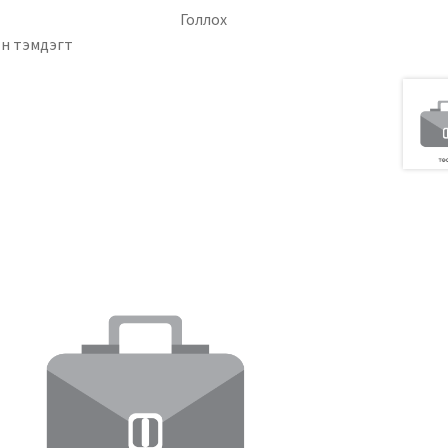
уулга
Голлох
өн тэмдэгт