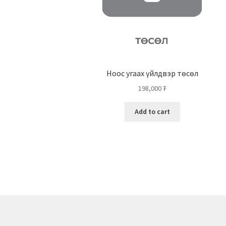
Ноос угаах үйлдвэр төсөл
198,000
₮
Add to cart