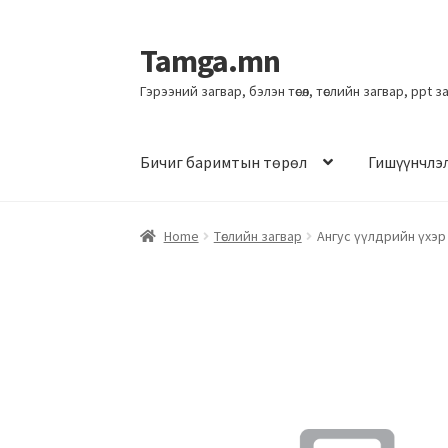
Tamga.mn
Гэрээний загвар, бэлэн төсөл, төслийн загвар, ppt 
Бичиг баримтын төрөл
Гишүүнчлэ
Home
Төслийн загвар
Ангус үүлдрийн үхэр 