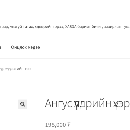
загвар, үнэгүй татах, хөдөлмөрийн гэрээ, ХАБЭА баримт бичиг, захирлын ту
л
Онцлох мэдээ
үржүүлэгийн төсөл
Ангус үүлдрийн үхэр
198,000
₮