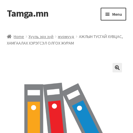
Tamga.mn
Menu
Powerpoint загвар
Home
Хууль эрх зүй
журмууд
АЖЛЫН ТУСГАЙ ХУВЦАС,
ХАМГААЛАХ ХЭРЭГСЭЛ ОЛГОХ ЖУРАМ
ХАБЭА-н багц
Гэрээний загвар
Ажил гүйцэтгэх гэрээ
Дотоод журмын багц
Журмууд​
Компанийн удирдлагын бичиг баримт