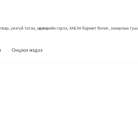
загвар, үнэгүй татах, хөдөлмөрийн гэрээ, ХАБЭА баримт бичиг, захирлын ту
л
Онцлох мэдээ