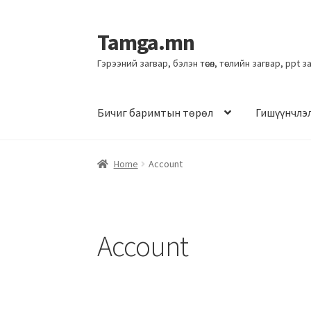
Tamga.mn
Гэрээний загвар, бэлэн төсөл, төслийн загвар, ppt 
Бичиг баримтын төрөл
Гишүүнчлэ
Home
Account
Account