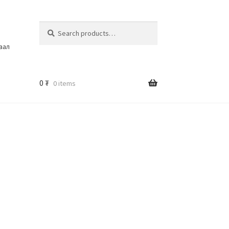
Search
шаал
0
₮
0 items