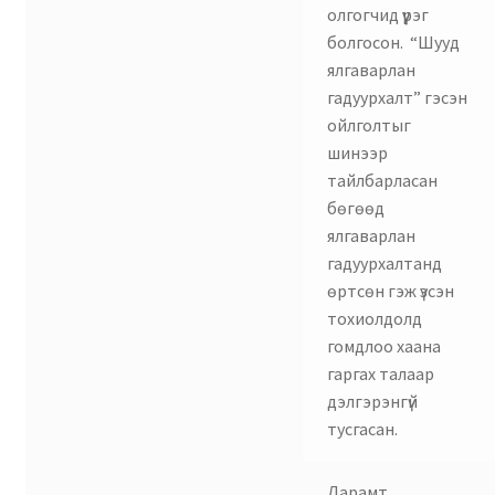
олгогчид үүрэг
болгосон. “Шууд
ялгаварлан
гадуурхалт” гэсэн
ойлголтыг
шинээр
тайлбарласан
бөгөөд
ялгаварлан
гадуурхалтанд
өртсөн гэж үзсэн
тохиолдолд
гомдлоо хаана
гаргах талаар
дэлгэрэнгүй
тусгасан.
Дарамт,