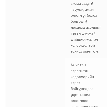
ажлаа саадгүй
явуулах, ажил
олгогч үүсч болох
болзошгүй
нөхцөлд асуудлыг
түргэн шуурхай
шийдэх чухал ач
холбогдолтой
зохицуулалт юм.
Ажилтан
зэрэгцсэн
хөдөлмөрийн
гэрээ
байгуулахдаа
үндсэн ажил
олгогчоос
зөвшөөрөл авах