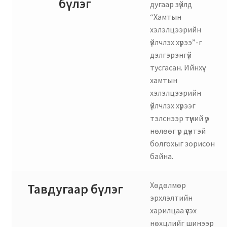
бүлэг
дугаар зүйлд
“Хамтын
хэлэлцээрийн
үйлчлэх хүрээ”-г
дэлгэрэнгүй
тусгасан. Ийнхүү
хамтын
хэлэлцээрийн
үйлчлэх хүрээг
тэлснээр түүний үр
нөлөөг үр дүнтэй
болгохыг зорисон
байна.
Хөдөлмөр
Тавдугаар бүлэг
эрхлэлтийн
харилцаа үүсэх
нөхцлийг шинээр