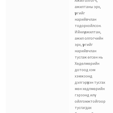
Ажил олгогч,
ажилтаны эрх,
үүргийг
нарийвчлан
тодорхойлсон.
Ийнхүү ажилтан,
ажил олгогчийн
эрх, үүргийг
нарийвчлан
тусгаж өгсөн нь
Хөдөлмөрийн
дотоод хэм
хэмжээнд
дэлгэрүүлэн тусгах
мөн хөдлмөрийн
гэрээнд илүү
ойлгомжтойгоор
тусгагдах