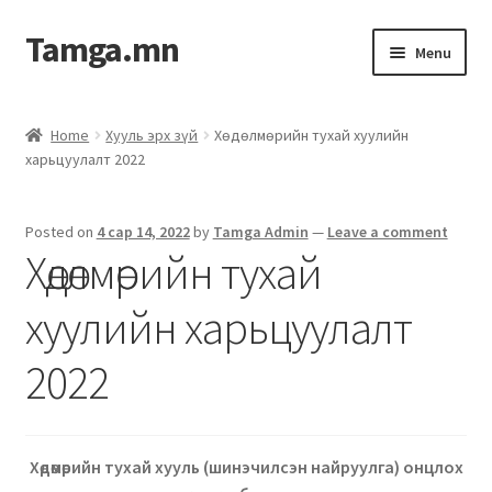
Tamga.mn
Menu
Powerpoint загвар
Home
Хууль эрх зүй
Хөдөлмөрийн тухай хуулийн
харьцуулалт 2022
ХАБЭА-н багц
Гэрээний загвар
Posted on
4 сар 14, 2022
by
Tamga Admin
—
Leave a comment
Хөдөлмөрийн тухай
Ажил гүйцэтгэх гэрээ
хуулийн харьцуулалт
Дотоод журмын багц
2022
Журмууд​
Компанийн удирдлагын бичиг баримт
Хөдөмөрийн тухай хууль (шинэчилсэн найруулга) онцлох