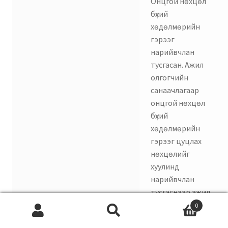
Онцгой нөхцөл
бүхий
хөдөлмөрийн
гэрээг
нарийвчлан
тусгасан. Ажил
олгогчийн
санаачлагаар
онцгой нөхцөл
бүхий
хөдөлмөрийн
гэрээг цуцлах
нөхцөлийг
хуулинд
нарийвчлан
тусгаснаар ажил
олгогч өөрийн
0
Search
эрх ашгаа