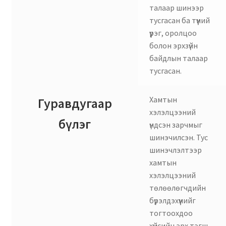
талаар шинээр
тусгасан ба түүний
үүрэг, оролцоо
болон эрхзүйн
байдлын талаар
тусгасан.
Хамтын
Гуравдугаар
хэлэлцээний
бүлэг
үндсэн зарчмыг
шинэчилсэн. Тус
шинэчлэлтээр
хамтын
хэлэлцээний
төлөөлөгчдийн
бүрэлдэхүүнийг
тогтоохдоо
хүйсийн эрх тэгш