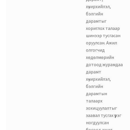
хүчирхийлэл,
бэлгийн
дарамтыг
хориглох талаар
шинээр тусгасан
оруулсан. Ажил
олгогчид
хөдөлмөрийн
дотоод журамдаа
дарамт
хүчирхийлэл,
бэлгийн
дарамтын
талаарх
зохицуулалтыг
заавал тусгах үүрэг
ногдуулсан
бөгөөд ажил