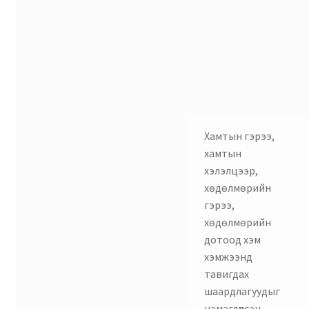
Хамтын гэрээ,
хамтын
хэлэлцээр,
хөдөлмөрийн
гэрээ,
хөдөлмөрийн
дотоод хэм
хэмжээнд
тавигдах
шаардлагуудыг
нэмэгдүүлсэн.