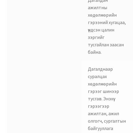
Дагалдан
ажилтны
хөдөлмөрийн
гэрээний хугацаа,
үндсэн цалин
зэргийг
тусгайлан заасан
байна.
Дагалднаар
суралцах
хөдөлмөрийн
гэрээг шинээр
тусгав. Энэхүү
гэрээгээр
ажилтан, ажил
олгогч, сургалтын
байгууллага