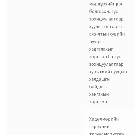
мөрдүүлэхийг үүрэг
болгосон. Тус
зохицуулалтаар
хууль тогтоогч
ажилтын хувийн
нууцыг
хадгалахыг
зорьсон ба тус
зохицуулалтаар
хувь хүний нууцын
халдашгүй
байдлыг
хангахын
зорьсон.
Хөдөлмөрийн
гэрээний
талуудыг тусгаж