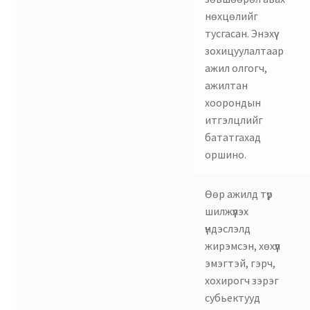
нөхцөлийг
тусгасан. Энэхүү
зохицуулалтаар
ажил олгогч,
ажилтан
хоорондын
итгэлцлийг
бататгахад
оршино.
Өөр ажилд түр
шилжүүлэх
үндэслэлд
жирэмсэн, хөхүүл
эмэгтэй, гэрч,
хохирогч зэрэг
субьектууд