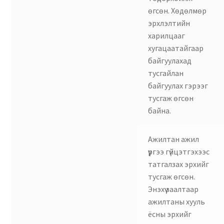
өгсөн. Хөдөлмөр
эрхлэлтийн
харилцааг
хугацаатайгаар
байгуулахад
тусгайлан
байгуулах гэрээг
тусгаж өгсөн
байна.
Ажилтан ажил
үүргээ гүйцэтгэхээс
татгалзах эрхийг
тусгаж өгсөн.
Энэхүү заалтаар
ажилтаны хууль
ёсны эрхийг