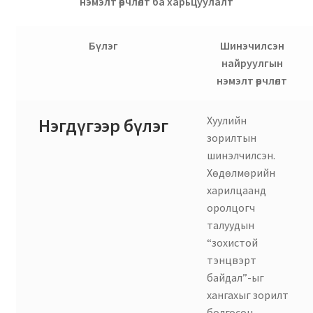
нэмэлт өөрчлөлт ба харьцуулалт
Нягтлан бодох бүртгэл
Бүлэг
Шинэчилсэн
Санхүүгийн анхан шатны баримтуудын загвар
найруулгын
нэмэлт өөрчлөлт
Сургалт
Хуулийн
Нэгдүгээр бүлэг
Түрээсийн гэрээ
зорилтын
шинэлчилсэн.
Хөдөлмөрийн багц баримт
Хөдөлмөрийн
харилцаанд
Хүний нөөцийн бодлогын баримт
оролцогч
талуудын
Шүүхэд нэхэмжлэл гаргах загварууд
“зохистой
тэнцвэрт
Эрсдэлийн удирдлага
байдал”-ыг
хангахыг зорилт
болгосон.