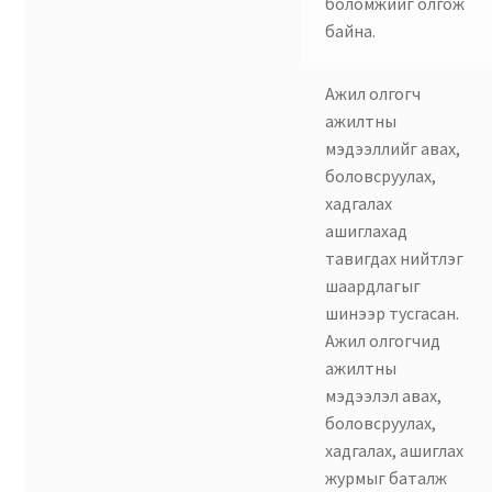
боломжийг олгож
байна.
Ажил олгогч
ажилтны
мэдээллийг авах,
боловсруулах,
хадгалах
ашиглахад
тавигдах нийтлэг
шаардлагыг
шинээр тусгасан.
Ажил олгогчид
ажилтны
мэдээлэл авах,
боловсруулах,
хадгалах, ашиглах
журмыг баталж