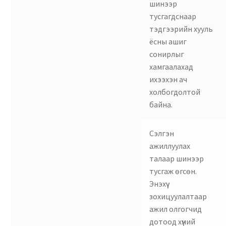
шинээр
тусгагдснаар
тэдгээрийн хууль
ёсны ашиг
сонирлыг
хамгаалахад
ихээхэн ач
холбогдолтой
байна.
Сэлгэн
ажиллуулах
талаар шинээр
тусгаж өгсөн.
Энэхүү
зохицуулалтаар
ажил олгогчид
дотоод хүний