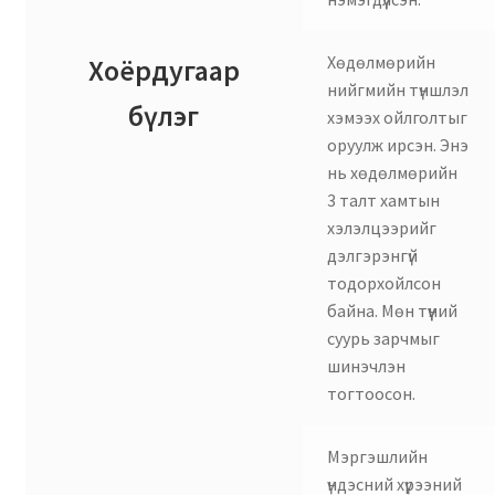
Хөдөлмөрийн
Хоёрдугаар
нийгмийн түншлэл
бүлэг
хэмээх ойлголтыг
оруулж ирсэн. Энэ
нь хөдөлмөрийн
3 талт хамтын
хэлэлцээрийг
дэлгэрэнгүй
тодорхойлсон
байна. Мөн түүний
суурь зарчмыг
шинэчлэн
тогтоосон.
Мэргэшлийн
үндэсний хүрээний