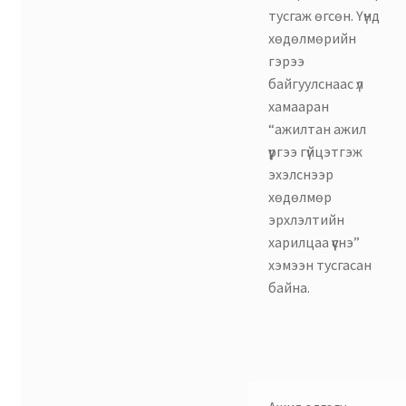
тусгаж өгсөн. Үүнд
хөдөлмөрийн
гэрээ
байгуулснаас үл
хамааран
“ажилтан ажил
үүргээ гүйцэтгэж
эхэлснээр
хөдөлмөр
эрхлэлтийн
харилцаа үүснэ”
хэмээн тусгасан
байна.