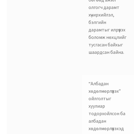
олгогч дарамт
хүчирхийлэл,
бэлгийн
дарамтыг илрүүлэх
боломж нөхцлийг
тусгасан байхыг
шаардсан байна.
“Албадан
хөдөлмөрлүүлэх”
ойлголтыг
хуулиар
тодорхойлсон ба
албадан
хөдөлмөрлүүлэхэд