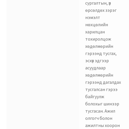
сургалтын, үл
өрсөлдөх зэрэг
нэмэлт
нөхцөлийн
харилцан
тохиролцож
хөдөлмөрийн
гэрээнд тусгах,
эсхүл эдгээр
асуудлаар
хөдөлмөрийн
гэрээнд дагалдах
тусгалсан гэрээ
байгуулж
болохыг шинээр
тусгасан. Ажил
олгогч болон
ажилтны хоорон