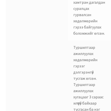
хамтран дагалдан
суралцах
гурвалсан
хөдөлмөрийн
гэрээ байгуулах
боломжийг өгсөн.
Туршилтаар
ажиллуулах
хөдөлмөрийн
гэрээг
дэлгэрэнгүй
тусгаж өгсөн.
Туршилтаар
ажиллуулах
хугацааг 3 сараас
илүүгүй байхаар
тусгасан ба нэг