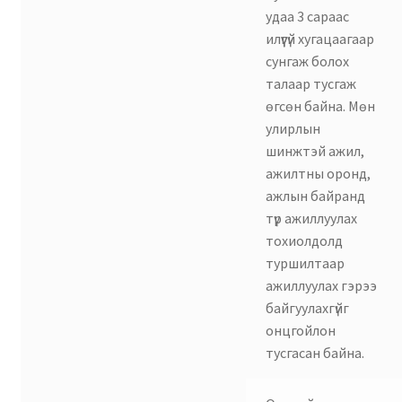
удаа 3 сараас
илүүгүй хугацаагаар
сунгаж болох
талаар тусгаж
өгсөн байна. Мөн
улирлын
шинжтэй ажил,
ажилтны оронд,
ажлын байранд
түр ажиллуулах
тохиолдолд
туршилтаар
ажиллуулах гэрээ
байгуулахгүйг
онцгойлон
тусгасан байна.