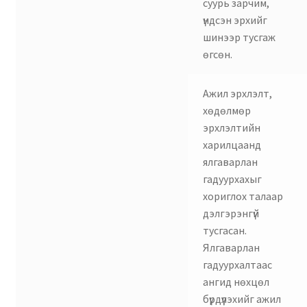
суурь зарчим,
үндсэн эрхийг
шинээр тусгаж
өгсөн.
Ажил эрхлэлт,
хөдөлмөр
эрхлэлтийн
харилцаанд
ялгаварлан
гадуурхахыг
хориглох талаар
дэлгэрэнгүй
тусгасан.
Ялгаварлан
гадуурхалтаас
ангид нөхцөл
бүрдүүлэхийг ажил