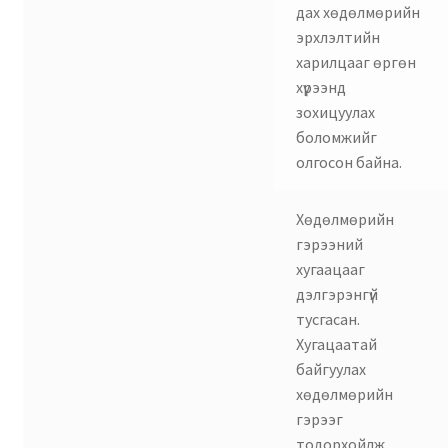
дах хөдөлмөрийн
эрхлэлтийн
харилцааг өргөн
хүрээнд
зохицуулах
боломжийг
олгосон байна.
Хөдөлмөрийн
гэрээний
хугаацааг
дэлгэрэнгүй
тусгасан.
Хугацаатай
байгуулах
хөдөлмөрийн
гэрээг
тодорхойлж