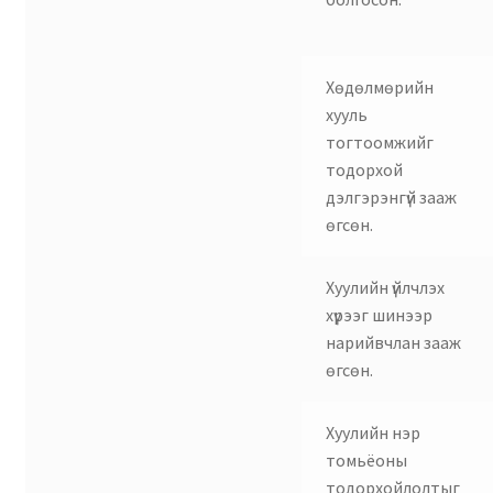
Хөдөлмөрийн
хууль
тогтоомжийг
тодорхой
дэлгэрэнгүй зааж
өгсөн.
Хуулийн үйлчлэх
хүрээг шинээр
нарийвчлан зааж
өгсөн.
Хуулийн нэр
томьёоны
тодорхойлолтыг