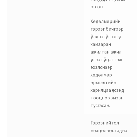
өгсөн.
Хөдөлмөрийн
гэрээг бичгээр
үйлдээгүйгээс үл
хамааран
ажилтан ажил
үүргээ гүйцэтгэж
эхэлснээр
хөдөлмөр
эрхлэлтийн
харилцаа үүссэнд
тооцно хэмээн
тусгасан.
Гэрээний гол
нөхцөлөөс гадна