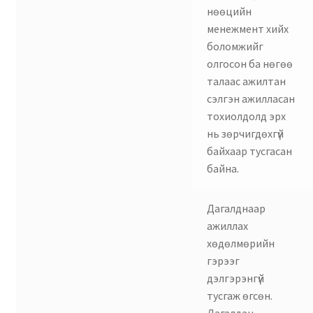
нөөцийн
менежмент хийх
боломжийг
олгосон ба нөгөө
талаас ажилтан
сэлгэн ажилласан
тохиолдолд эрх
нь зөрчигдөхгүй
байхаар тусгасан
байна.
Дагалднаар
ажиллах
хөдөлмөрийн
гэрээг
дэлгэрэнгүй
тусгаж өгсөн.