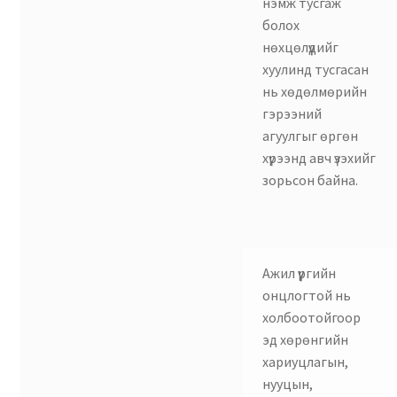
нэмж тусгаж
болох
нөхцөлүүдийг
хуулинд тусгасан
нь хөдөлмөрийн
гэрээний
агуулгыг өргөн
хүрээнд авч үзэхийг
зорьсон байна.
Ажил үүргийн
онцлогтой нь
холбоотойгоор
эд хөрөнгийн
хариуцлагын,
нууцын,