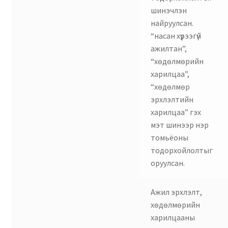
шинэчлэн
найруулсан.
“насан хүрээгүй
ажилтан”,
“хөдөлмөрийн
харилцаа”,
“хөдөлмөр
эрхлэлтийн
харилцаа” гэх
мэт шинээр нэр
томьёоны
тодорхойлолтыг
оруулсан.
Ажил эрхлэлт,
хөдөлмөрийн
харилцааны