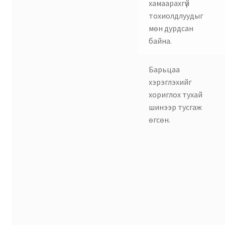
хамаарахгүй
тохиолдлуудыг
мөн дурдсан
байна.
Барьцаа
хэрэглэхийг
хориглох тухай
шинээр тусгаж
өгсөн.