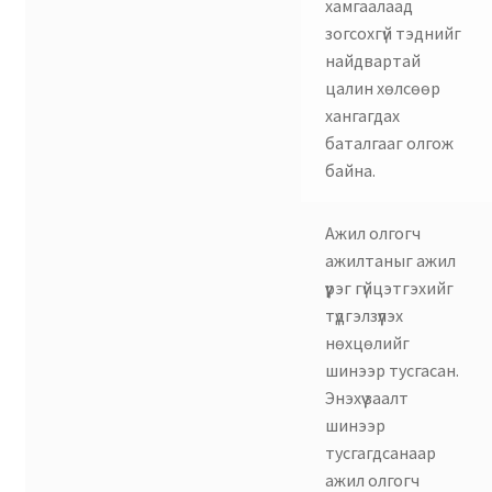
хамгаалаад
зогсохгүй тэднийг
найдвартай
цалин хөлсөөр
хангагдах
баталгааг олгож
байна.
Ажил олгогч
ажилтаныг ажил
үүрэг гүйцэтгэхийг
түдгэлзүүлэх
нөхцөлийг
шинээр тусгасан.
Энэхүү заалт
шинээр
тусгагдсанаар
ажил олгогч