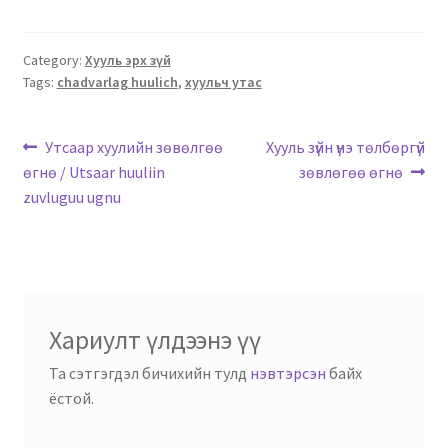
Category:
Хууль эрх зүй
Tags:
chadvarlag huulich
,
хуульч утас
Утсаар хуулийн зөвөлгөө
Хууль зүйн үнэ төлбөргүй
өгнө / Utsaar huuliin
зөвлөгөө өгнө
zuvluguu ugnu
Хариулт үлдээнэ үү
Та сэтгэгдэл бичихийн тулд
нэвтэрсэн
байх
ёстой.