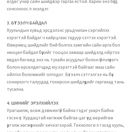
өгдөг учир сайн шийдвэр гаргах ёстой. Харин энэ бүгд
сонсохоос л эхэлдэг.
3️. БҮТЭЭЛЧ БАЙДАЛ
Хуульчдын хувьд эрсдэлээс урьдчилан сэргийлэх
хэрэгтэй байдаг ч хайрцгаас гадуур сэтгэх хэрэгтэй.
Өвөрмөц шийдлийг бий болгох хамгийн сайн арга бол
нөхцөл байдал бүрийг тооцох замаар шийдэлд ойртох
явдал бөгөөд энэ нь тухайн асуудлыг болон үйлчлүүлэгч
болон өрсөлдөгчдөд юу хэрэгтэй байгааг маш сайн
ойлгох боломжийг олгодог. Бүтээлч сэтгэлгээ нь бүх
сонирхогч талуудад тохирсон шийдлүүдийг гаргахад тань
тусална.
4️. ШИНИЙГ ЭРЭЛХИЙЛЭХ
Урагшилж, өсөж дэвжихгүй байна гэдэг ухарч байна
гэсэн үг. Хурдацтай хөгжиж байгаа цаг үед өөрийгөө
үргэлж хөгжүүлэхийг хичээгээрэй. Технологи л гэхэд хууль,