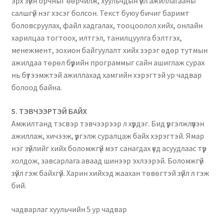
эрх зүйн орчныг өөрчилж, хуульчдын үйл ажиллагааны
салшгүй нэг хэсэг болсон. Текст буюу бичиг баримт
боловсруулах, файл хадгалах, тооцоолол хийх, онлайн
харилцаа тогтоох, илтгэл, танилцуулга бэлтгэх,
менежмент, зохион байгуулалт хийх зэрэг өдөр тутмын
ажилдаа төрөл бүрийн программыг сайн ашиглаж сурах
нь бүтээмжтэй ажиллахад хамгийн хэрэгтэй ур чадвар
болоод байна.
5️. ТЭВЧЭЭРТЭЙ БАЙХ
Амжилтанд тэсвэр тэвчээрээр л хүрдэг. Бид үргэлжлүүлэн
ажиллаж, хичээж, үргэлж суралцаж байх хэрэгтэй. Ямар
нэг зүйлийг хийх боломжгүй мэт санагдах үед асуудлаас түр
холдож, завсарлага аваад шинээр эхлээрэй. Боломжгүй
зүйл гэж байхгүй. Харин хийхэд жаахан төвөгтэй зүйл л гэж
бий.
чадварлаг хуульчийн 5 ур чадвар