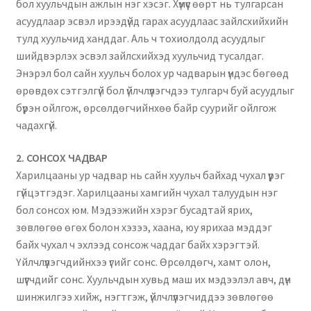
бол хуульчдын ажлын нэг хэсэг. Хүмүүс өөрт нь тулгарсан
Нягтлан бодох бүртгэл
асуудлаар эсвэл ирээдүйд гарах асуудлаас зайлсхийхийн
тулд хуульчид ханддаг. Аль ч тохиолдолд асуудлыг
Санхүүгийн анхан шатны баримтуудын загвар
шийдвэрлэх эсвэл зайлсхийхэд хуульчид тусалдаг.
Энэрэл бол сайн хуульч болох ур чадварын үндэс бөгөөд
Сургалт
өрөвдөх сэтгэлгүй бол үйлчлүүлэгчдээ тулгарч буй асуудлыг
бүрэн ойлгож, өрсөлдөгчийнхөө байр суурийг ойлгож
Түрээсийн гэрээ
чадахгүй.
2️. СОНСОХ ЧАДВАР
Хөдөлмөрийн багц баримт
Харилцааны ур чадвар нь сайн хуульч байхад чухал үүрэг
гүйцэтгэдэг. Харилцааны хамгийн чухал талуудын нэг
Хүний нөөцийн бодлогын баримт
бол сонсох юм. Мэдээжийн хэрэг бусадтай ярих,
зөвлөгөө өгөх болон хэзээ, хаана, юу ярихаа мэддэг
Шүүхэд нэхэмжлэл гаргах загварууд
байх чухал ч эхлээд сонсож чаддаг байх хэрэгтэй.
Үйлчлүүлэгчдийнхээ үгийг сонс. Өрсөлдөгч, хамт олон,
Эрсдэлийн удирдлага
шүүгчдийг сонс. Хуульчдын ​​хувьд маш их мэдээлэл авч, дүн
шинжилгээ хийж, нэгтгэж, үйлчлүүлэгчиддээ зөвлөгөө