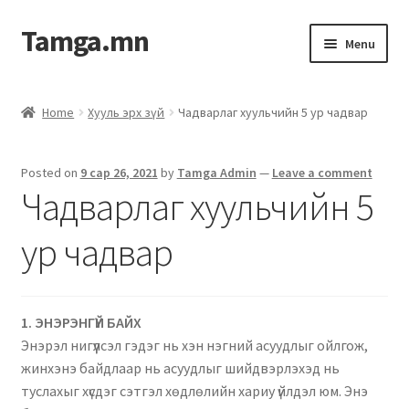
Tamga.mn
Menu
Powerpoint загвар
Home
Хууль эрх зүй
Чадварлаг хуульчийн 5 ур чадвар
ХАБЭА-н багц
Posted on
9 сар 26, 2021
by
Tamga Admin
—
Leave a comment
Гэрээний загвар
Чадварлаг хуульчийн 5
Ажил гүйцэтгэх гэрээ
ур чадвар
Дотоод журмын багц
1. ЭНЭРЭНГҮЙ БАЙХ
Журмууд​
Энэрэл нигүүлсэл гэдэг нь хэн нэгний асуудлыг ойлгож,
жинхэнэ байдлаар нь асуудлыг шийдвэрлэхэд нь
Компанийн удирдлагын бичиг баримт
туслахыг хүсдэг сэтгэл хөдлөлийн хариу үйлдэл юм. Энэ