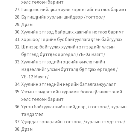
хөлс төлсөн баримт
Гишүүдээс нийлүүлсэн хувь хөрөнгийг нотлох баримт
Бүх гишүүдийн хурлын шийдвэр /тогтоол/
Дүрэм
Хуулийн этгээд байрших хаягийн нотлох баримт
Хоршоо/Төрийн бус байгууллага үүсгэн байгуулах
Шинээр байгуулах хуулийн этгээдийг улсын
бүртгэлд бүртгүүлэх өргөдөл /УБ-03 маягт/
Хуулийн этгээдийн эцсийн өмчлөгчийн
мэдээллийг улсын бүртгэлд бүртгүүлэх өргөдөл /
УБ-12 Маягт/
Хуулийн этгээдийн нэрийн баталгаажуулалт
Улсын тэмдэгтийн хураамж болон үйлчилгээний
хөлс төлсөн баримт
Үүсгэн байгуулагчийн шийдвэр, /тогтоол/, хурлын
тэмдэглэл
Удирдах зөвлөлийн тогтоол, /хурлын тэмдэглэл/
Дүрэм