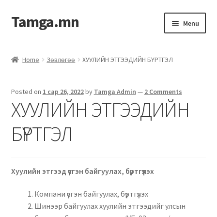
Tamga.mn
Menu
Powerpoint загвар
Home
Зөвлөгөө
ХУУЛИЙН ЭТГЭЭДИЙН БҮРТГЭЛ
ХАБЭА-н багц
Posted on
1 сар 26, 2022
by
Tamga Admin
—
2 Comments
Гэрээний загвар
ХУУЛИЙН ЭТГЭЭДИЙН
Ажил гүйцэтгэх гэрээ
БҮРТГЭЛ
Дотоод журмын багц
Хуулийн этгээд үүсгэн байгуулах, бүртгүүлэх
Журмууд​
Компани үүсгэн байгуулах, бүртгүүлэх
Компанийн удирдлагын бичиг баримт
Шинээр байгуулах хуулийн этгээдийг улсын