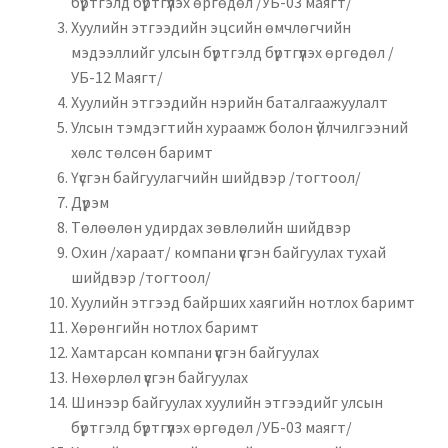
бүртгэлд бүртгүүлэх өргөдөл /УБ-03 маягт/
Нягтлан бодох бүртгэл
Хуулийн этгээдийн эцсийн өмчлөгчийн
мэдээллийг улсын бүртгэлд бүртгүүлэх өргөдөл /
Санхүүгийн анхан шатны баримтуудын загвар
УБ-12 Маягт/
Хуулийн этгээдийн нэрийн баталгаажуулалт
Сургалт
Улсын тэмдэгтийн хураамж болон үйлчилгээний
хөлс төлсөн баримт
Түрээсийн гэрээ
Үүсгэн байгуулагчийн шийдвэр /тогтоол/
Дүрэм
Төлөөлөн удирдах зөвлөлийн шийдвэр
Хөдөлмөрийн багц баримт
Охин /хараат/ компани үүсгэн байгуулах тухай
шийдвэр /тогтоол/
Хүний нөөцийн бодлогын баримт
Хуулийн этгээд байрших хаягийн нотлох баримт
Хөрөнгийн нотлох баримт
Шүүхэд нэхэмжлэл гаргах загварууд
Хамтарсан компани үүсгэн байгуулах
Нөхөрлөл үүсгэн байгуулах
Эрсдэлийн удирдлага
Шинээр байгуулах хуулийн этгээдийг улсын
бүртгэлд бүртгүүлэх өргөдөл /УБ-03 маягт/