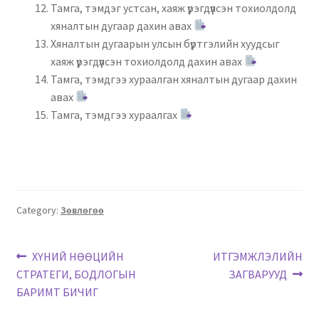
Тамга, тэмдэг устсан, хаяж үрэгдүүлсэн тохиолдолд
хяналтын дугаар дахин авах
Хяналтын дугаарын улсын бүртгэлийн хуудсыг
хаяж үрэгдүүлсэн тохиолдолд дахин авах
Тамга, тэмдгээ хураалган хяналтын дугаар дахин
авах
Тамга, тэмдгээ хураалгах
Category:
Зөвлөгөө
ХҮНИЙ НӨӨЦИЙН
ИТГЭМЖЛЭЛИЙН
СТРАТЕГИ, БОДЛОГЫН
ЗАГВАРУУД
БАРИМТ БИЧИГ