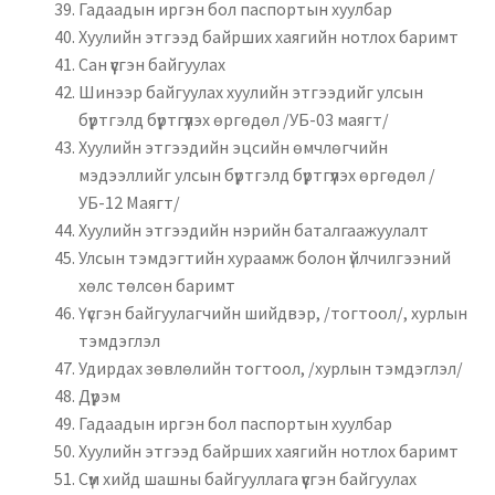
Гадаадын иргэн бол паспортын хуулбар
Хуулийн этгээд байрших хаягийн нотлох баримт
Сан үүсгэн байгуулах
Шинээр байгуулах хуулийн этгээдийг улсын
бүртгэлд бүртгүүлэх өргөдөл /УБ-03 маягт/
Хуулийн этгээдийн эцсийн өмчлөгчийн
мэдээллийг улсын бүртгэлд бүртгүүлэх өргөдөл /
УБ-12 Маягт/
Хуулийн этгээдийн нэрийн баталгаажуулалт
Улсын тэмдэгтийн хураамж болон үйлчилгээний
хөлс төлсөн баримт
Үүсгэн байгуулагчийн шийдвэр, /тогтоол/, хурлын
тэмдэглэл
Удирдах зөвлөлийн тогтоол, /хурлын тэмдэглэл/
Дүрэм
Гадаадын иргэн бол паспортын хуулбар
Хуулийн этгээд байрших хаягийн нотлох баримт
Сүм хийд шашны байгууллага үүсгэн байгуулах