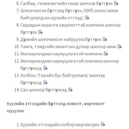
Салбар, төлөөлөгчийн газар шинээр бүртгүүлэх
Шинэчилсэн бүртгэлд бүртгүүлэх /2005 оноос өмнө
байгуулагдсан хуулийн этгээд/
Гадаадын хөрөнгө оруулалттай компани шинээр
бүртгүүлэх
Дүрмийн шинэчилсэн найруулга бүртгүүлэх
Тамга, тэмдгийн хяналтын дугаар шинээр авах
Хязгаарлагдмал хариуцлагатай компани
Хязгаарлагдмал хариуцлагатай компани шинээр
бүртгүүлэхэд
Холбоо /Төрийн бус байгууллага/ шинээр
бүртгүүлэхэд
Сан шинээр бүртгүүлэхэд
Хуулийн этгээдийн бүртгэлд нэмэлт, өөрчлөлт
оруулах
Хуулийн этгээдийн хэлбэр өөрчлөгдөх