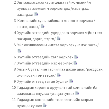
Хязгаарлагдмал хариуцлагатай компанийн
хувьцаа эзэмшигч өөрчлөгдөх /нэмэгдэх,
хасагдах/
Компанийн хувь нийлүүлсэн хөрөнгө өөрчлөх /
нэмэх, хасах/
Хуулийн этгээдийн удирдлага өөрчлөх /гүйцэтгэх
захирал, дарга, тэргүүн/
Үйл ажиллагааны чиглэл өөрчлөх /нэмэх, хасах/
Хуулийн этгээдийн хаяг өөрчлөх
Хуулийн этгээдийн нэр өөрчлөх
Улсын бүртгэлийн гэрчилгээ дахин авах /үрэгдүүлсэн,
хуучирсан, гэмтээсэн/
Хуулийн этгээд татан буулгах
Гадаадын хөрөнгө оруулалттай компанийн үйл
ажиллагаа явуулах хугацаа сунгах
Гадаадын компанийн төлөөлөгчийн газрын
хугацаа сунгах