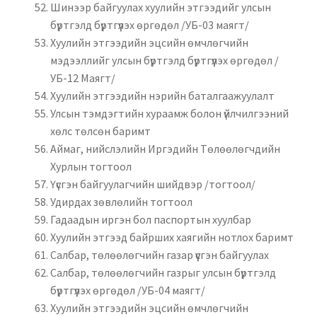
Шинээр байгуулах хуулийн этгээдийг улсын
бүртгэлд бүртгүүлэх өргөдөл /УБ-03 маягт/
Хуулийн этгээдийн эцсийн өмчлөгчийн
мэдээллийг улсын бүртгэлд бүртгүүлэх өргөдөл /
УБ-12 Маягт/
Хуулийн этгээдийн нэрийн баталгаажуулалт
Улсын тэмдэгтийн хураамж болон үйлчилгээний
хөлс төлсөн баримт
Аймаг, нийслэлийн Иргэдийн Төлөөлөгчдийн
Хурлын тогтоол
Үүсгэн байгуулагчийн шийдвэр /тогтоол/
Удирдах зөвлөлийн тогтоол
Гадаадын иргэн бол паспортын хуулбар
Хуулийн этгээд байрших хаягийн нотлох баримт
Салбар, төлөөлөгчийн газар үүсгэн байгуулах
Салбар, төлөөлөгчийн газрыг улсын бүртгэлд
бүртгүүлэх өргөдөл /УБ-04 маягт/
Хуулийн этгээдийн эцсийн өмчлөгчийн