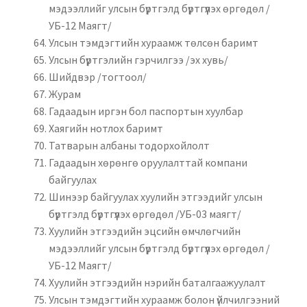
мэдээллийг улсын бүртгэлд бүртгүүлэх өргөдөл /
УБ-12 Маягт/
Улсын тэмдэгтийн хураамж төлсөн баримт
Улсын бүртгэлийн гэрчилгээ /эх хувь/
Шийдвэр /тогтоол/
Журам
Гадаадын иргэн бол паcпортын хуулбар
Хаягийн нотлох баримт
Татварын албаны тодорхойлолт
Гадаадын хөрөнгө оруулалттай компани
байгуулах
Шинээр байгуулах хуулийн этгээдийг улсын
бүртгэлд бүртгүүлэх өргөдөл /УБ-03 маягт/
Хуулийн этгээдийн эцсийн өмчлөгчийн
мэдээллийг улсын бүртгэлд бүртгүүлэх өргөдөл /
УБ-12 Маягт/
Хуулийн этгээдийн нэрийн баталгаажуулалт
Улсын тэмдэгтийн хураамж болон үйлчилгээний