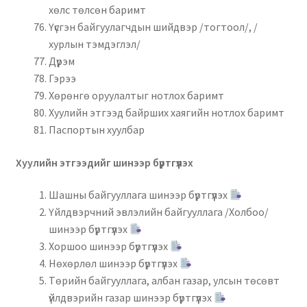
хөлс төлсөн баримт
Үүсгэн байгуулагчдын шийдвэр /тогтоол/, /
хурлын тэмдэглэл/
Дүрэм
Гэрээ
Хөрөнгө оруулалтыг нотлох баримт
Хуулийн этгээд байрших хаягийн нотлох баримт
Паспортын хуулбар
Хуулийн этгээдийг шинээр бүртгүүлэх
Шашны байгууллага шинээр бүртгүүлэх
Үйлдвэрчний эвлэлийн байгууллага /Холбоо/
шинээр бүртгүүлэх
Хоршоо шинээр бүртгүүлэх
Нөхөрлөл шинээр бүртгүүлэх
Төрийн байгууллага, албан газар, улсын төсөвт
үйлдвэрийн газар шинээр бүртгүүлэх