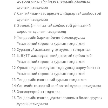
дотоод хяналт/-ийн зөвлөмжийг хэлэлцэх
хурлын тэмдэглэл
Сангийн яамнаас ирүүлсэн шийдвэртэй холбоотой
хурлын тэмдэглэл
Зөвлөх үйлчилгээтэй холбоотой үнэлгээний
хорооны хурлын тэмдэглэлүүд
Тендерийн баримт бичиг боловсруулах
Үнэлгээний хорооны хурлын тэмдэглэл
Хураангуй жагсаалт үүсгэх хурлын тэмдэглэл
ШӨХТГ-аас ирүүлсэн шийдвэртэй холбоотой
Үнэлгээний хорооны хурлын тэмдэглэл
Оролцогчдоос ирүүлсэн тодруулгад хариу бэлтгэх
Үнэлгээний хорооны хурлын тэмдэглэл
Тендерийн үнэлгээний хурлын тэмдэглэл
Санхүүгийн саналтай холбоотой хурлын тэмдэглэл
Хэлэлцээрийн тэмдэглэл
Тендерийн үнэлгээ, дүгнэлт зөвлөмж боловсруулах
хурлын тэмдэглэл