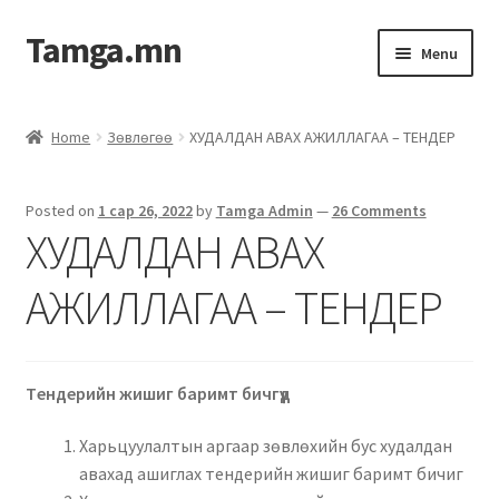
Tamga.mn
Menu
Powerpoint загвар
Home
Зөвлөгөө
ХУДАЛДАН АВАХ АЖИЛЛАГАА – ТЕНДЕР
ХАБЭА-н багц
Posted on
1 сар 26, 2022
by
Tamga Admin
—
26 Comments
Гэрээний загвар
ХУДАЛДАН АВАХ
Ажил гүйцэтгэх гэрээ
АЖИЛЛАГАА – ТЕНДЕР
Дотоод журмын багц
Tендерийн жишиг баримт бичгүүд
Журмууд​
Харьцуулалтын аргаар зөвлөхийн бус худалдан
Компанийн удирдлагын бичиг баримт
авахад ашиглах тендерийн жишиг баримт бичиг