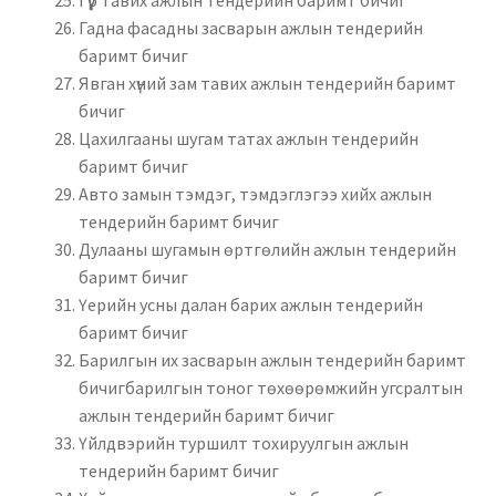
Гүүр тавих ажлын тендерийн баримт бичиг
Гадна фасадны засварын ажлын тендерийн
баримт бичиг
Явган хүний зам тавих ажлын тендерийн баримт
бичиг
Цахилгааны шугам татах ажлын тендерийн
баримт бичиг
Авто замын тэмдэг, тэмдэглэгээ хийх ажлын
тендерийн баримт бичиг
Дулааны шугамын өртгөлийн ажлын тендерийн
баримт бичиг
Үерийн усны далан барих ажлын тендерийн
баримт бичиг
Барилгын их засварын ажлын тендерийн баримт
бичигбарилгын тоног төхөөрөмжийн угсралтын
ажлын тендерийн баримт бичиг
Үйлдвэрийн туршилт тохируулгын ажлын
тендерийн баримт бичиг