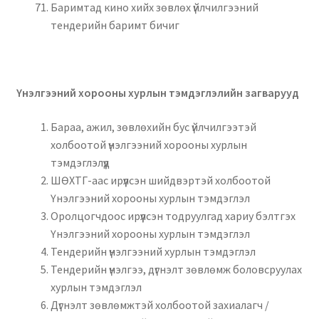
Баримтад кино хийх зөвлөх үйлчилгээний
тендерийн баримт бичиг
Үнэлгээний хорооны хурлын тэмдэглэлийн загварууд
Бараа, ажил, зөвлөхийн бус үйлчилгээтэй
холбоотой үнэлгээний хорооны хурлын
тэмдэглэлүүд
ШӨХТГ-аас ирүүлсэн шийдвэртэй холбоотой
Үнэлгээний хорооны хурлын тэмдэглэл
Оролцогчдоос ирүүлсэн тодруулгад хариу бэлтгэх
Үнэлгээний хорооны хурлын тэмдэглэл
Тендерийн үнэлгээний хурлын тэмдэглэл
Тендерийн үнэлгээ, дүгнэлт зөвлөмж боловсруулах
хурлын тэмдэглэл
Дүгнэлт зөвлөмжтэй холбоотой захиалагч /