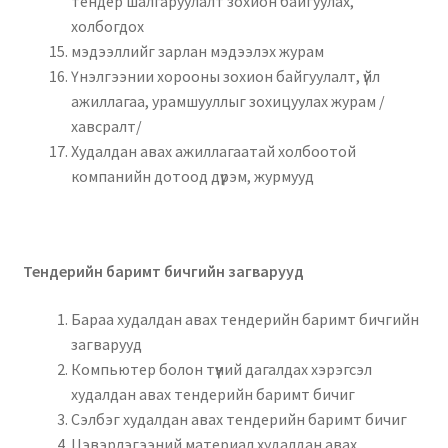
тендер шалгаруулалт зохион байгуулах,
холбогдох
мэдээллийг зарлан мэдээлэх журам
Үнэлгээнии хорооны зохион байгуулалт, үйл
ажиллагаа, урамшууллыг зохицуулах журам /
хавсралт/
Худалдан авах ажиллагаатай холбоотой
компанийн дотоод дүрэм, журмууд
Тендерийн баримт бичгийн загварууд
Бараа худалдан авах тендерийн баримт бичгийн
загварууд
Компьютер болон түүний дагалдах хэрэгсэл
худалдан авах тендерийн баримт бичиг
Сэлбэг худалдан авах тендерийн баримт бичиг
Цэвэрлэгээний материал худалдан авах