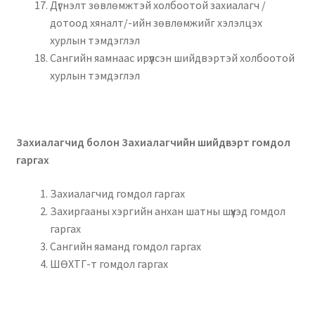
Дүгнэлт зөвлөмжтэй холбоотой захиалагч /
дотоод хяналт/-ийн зөвлөмжийг хэлэлцэх
хурлын тэмдэглэл
Сангийн яамнаас ирүүлсэн шийдвэртэй холбоотой
хурлын тэмдэглэл
Захиалагчид болон Захиалагчийн шийдвэрт гомдол
гаргах
Захиалагчид гомдол гаргах
Захиргааны хэргийн анхан шатны шүүхэд гомдол
гаргах
Сангийн яаманд гомдол гаргах
ШӨХТГ-т гомдол гаргах