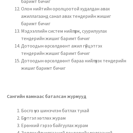
баримт бичиг
Олон нийтийн оролцоотой худалдан авах
ажиллагаанд санал авах тендерийн жишиг
баримт бичиг
Мэдээллийн систем нийлүүлж, суурилуулах
тендерийн жишиг баримт бичиг
Дотоодын өрсөлдөөнт ажил гүйцэтгэх
тендерийн жишиг баримт бичиг
Дотоодын өрсөлдөөнт бараа нийлүүлэх тендерийн
жишиг баримт бичиг
Сангийн яамнаас баталсан журмууд
Босго үнэ шинэчлэн батлах тухай
Бүртгэл хөтлөх журам
Ерөнхий гэрээ байгуулах журам
Зөвлөх үйлчилгээний тендерийн үнэлгээний