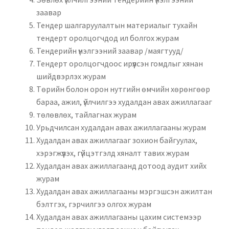
заавар
Тендер шалгаруулалтын материалыг тухайн
тендерт оролцогчдод ил болгох журам
Тендерийн үнэлгээний заавар /маягтууд/
Тендерт оролцогчдоос ирүүлсэн гомдлыг хянан
шийдвэрлэх журам
Төрийн болон орон нутгийн өмчийн хөрөнгөөр
бараа, ажил, үйлчилгээ худалдан авах ажиллагааг
төлөвлөх, тайлагнах журам
Урьдчилсан худалдан авах ажиллагааны журам
Худалдан авах ажиллагааг зохион байгуулах,
хэрэгжүүлэх, гүйцэтгэлд хяналт тавих журам
Худалдан авах ажиллагаанд дотоод аудит хийх
журам
Худалдан авах ажиллагааны мэргэшсэн ажилтан
бэлтгэх, гэрчилгээ олгох журам
Худалдан авах ажиллагааны цахим системээр