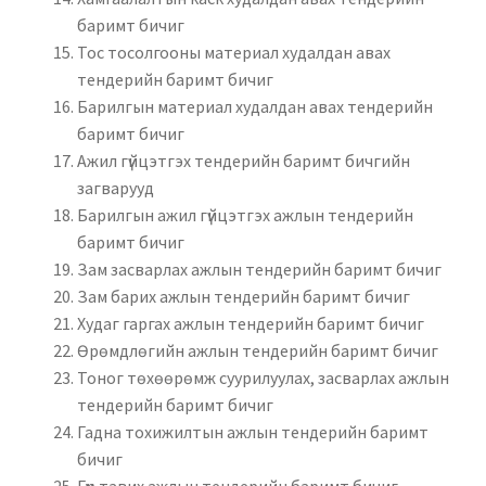
баримт бичиг
Тос тосолгооны материал худалдан авах
тендерийн баримт бичиг
Барилгын материал худалдан авах тендерийн
баримт бичиг
Ажил гүйцэтгэх тендерийн баримт бичгийн
загварууд
Барилгын ажил гүйцэтгэх ажлын тендерийн
баримт бичиг
Зам засварлах ажлын тендерийн баримт бичиг
Зам барих ажлын тендерийн баримт бичиг
Худаг гаргах ажлын тендерийн баримт бичиг
Өрөмдлөгийн ажлын тендерийн баримт бичиг
Тоног төхөөрөмж суурилуулах, засварлах ажлын
тендерийн баримт бичиг
Гадна тохижилтын ажлын тендерийн баримт
бичиг