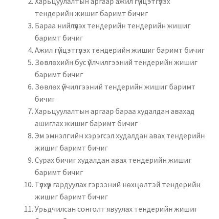
Харьцуулалтын аргаар ажил гүйцэтгүүлэх
Нягтлан бодох бүртгэл
тендерийн жишиг баримт бичиг
Бараа нийлүүлэх тендерийн тендерийн жишиг
Санхүүгийн анхан шатны баримтуудын загвар
баримт бичиг
Ажил гүйцэтгүүлэх тендерийн жишиг баримт бичиг
Сургалт
Зөвлөхийн бус үйлчилгээний тендерийн жишиг
баримт бичиг
Түрээсийн гэрээ
Зөвлөх үйчилгээний тендерийн жишиг баримт
бичиг
Харьцуулалтын аргаар бараа худалдан авахад
Хөдөлмөрийн багц баримт
ашиглах жишиг баримт бичиг
Эм эмнэлгийн хэрэгсэл худалдан авах тендерийн
Хүний нөөцийн бодлогын баримт
жишиг баримт бичиг
Сурах бичиг худалдан авах тендерийн жишиг
Шүүхэд нэхэмжлэл гаргах загварууд
баримт бичиг
Түлхүүр гардуулах гэрээний нөхцөлтэй тендерийн
Эрсдэлийн удирдлага
жишиг баримт бичиг
Урьдчилсан сонголт явуулах тендерийн жишиг