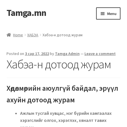
Tamga.mn
Menu
Powerpoint загвар
Home
ХАБЭА
Хабэа-н дотоод журам
ХАБЭА-н багц
Posted on
3 сар 17, 2022
by
Tamga Admin
—
Leave a comment
Гэрээний загвар
Хабэа-н дотоод журам
Ажил гүйцэтгэх гэрээ
Хөдөлмөрийн аюулгүй байдал, эрүүл
Дотоод журмын багц
ахуйн дотоод журам
Журмууд​
Ажлын тусгай хувцас, нэг бүрийн хамгаалах
Компанийн удирдлагын бичиг баримт
хэрэгслийг олгох, хэрэглэх, хяналт тавих