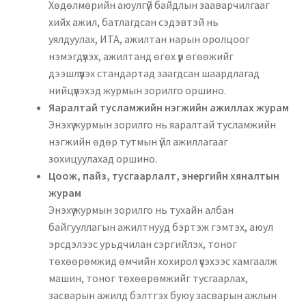
Хөдөлмөрийн аюулгүй байдлын зааварчилгааг
хийх ажил, батлагдсан сэдэвтэй нь
уялдуулах, ИТА, ажилтан нарын оролцоог
нэмэгдүүлэх, ажилтанд өгөх үр өгөөжийг
дээшлүүлэх стандартад заагдсан шаардлагад
нийцүүлэхэд журмын зорилго оршино.
Яаралтай тусламжийн нэгжийн ажиллах журам
Энэхүү журмын зорилго нь яаралтай тусламжийн
нэгжийн өдөр тутмын үйл ажиллагааг
зохицуулахад оршино.
Цоож, пайз, тусгаарлалт, энергийн хяналтын
журам
Энэхүү журмын зорилго нь тухайн албан
байгууллагын ажилтнууд бэртэж гэмтэх, аюул
эрсдэлээс урьдчилан сэргийлэх, тоног
төхөөрөмжид өмчийн хохирол үүсэхээс хамгаалж
машин, тоног төхөөрөмжийг тусгаарлах,
засварын ажилд бэлтгэх буюу засварын ажлын