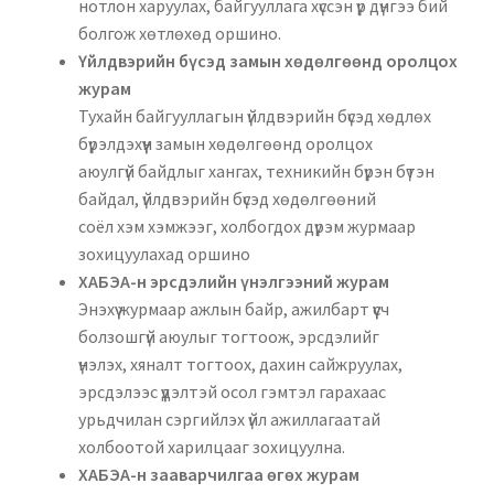
нотлон харуулах, байгууллага хүссэн үр дүнгээ бий
болгож хөтлөхөд оршино.
Үйлдвэрийн бүсэд замын хөдөлгөөнд оролцох
журам
Тухайн байгууллагын үйлдвэрийн бүсэд хөдлөх
бүрэлдэхүүн замын хөдөлгөөнд оролцох
аюулгүй байдлыг хангах, техникийн бүрэн бүтэн
байдал, үйлдвэрийн бүсэд хөдөлгөөний
соёл хэм хэмжээг, холбогдох дүрэм журмаар
зохицуулахад оршино
ХАБЭА-н эрсдэлийн үнэлгээний журам
Энэхүү журмаар ажлын байр, ажилбарт үүсч
болзошгүй аюулыг тогтоож, эрсдэлийг
үнэлэх, хяналт тогтоох, дахин сайжруулах,
эрсдэлээс үүдэлтэй осол гэмтэл гарахаас
урьдчилан сэргийлэх үйл ажиллагаатай
холбоотой харилцааг зохицуулна.
ХАБЭА-н зааварчилгаа өгөх журам