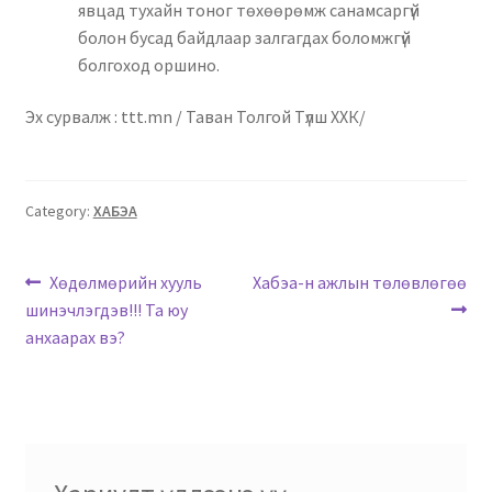
явцад тухайн тоног төхөөрөмж санамсаргүй
болон бусад байдлаар залгагдах боломжгүй
болгоход оршино.
Эх сурвалж : ttt.mn / Таван Толгой Түлш ХХК/
Category:
ХАБЭА
Хөдөлмөрийн хууль
Хабэа-н ажлын төлөвлөгөө
шинэчлэгдэв!!! Та юу
анхаарах вэ?