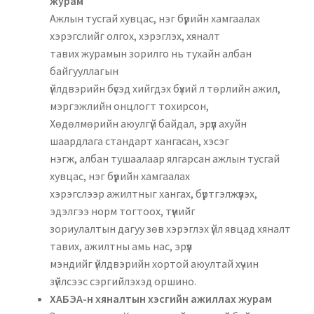
журам
Нягтлан бодох бүртгэл
Ажлын тусгай хувцас, нэг бүрийн хамгаалах
хэрэгслийг олгох, хэрэглэх, хяналт
Санхүүгийн анхан шатны баримтуудын загвар
тавих журамын зорилго нь тухайн албан
байгууллагын
Сургалт
үйлдвэрийн бүсэд хийгдэх бүхий л төрлийн ажил,
мэргэжлийн онцлогт тохирсон,
Хөдөлмөрийн аюулгүй байдал, эрүүл ахуйн
Түрээсийн гэрээ
шаардлага стандарт хангасан, хэсэг
нэгж, албан тушаалаар ялгарсан ажлын тусгай
Хөдөлмөрийн багц баримт
хувцас, нэг бүрийн хамгаалах
хэрэгслээр ажилтныг хангах, бүртгэлжүүлэх,
Хүний нөөцийн бодлогын баримт
эдэлгээ норм тогтоох, түүнийг
зориулалтын дагуу зөв хэрэглэх үйл явцад хяналт
Шүүхэд нэхэмжлэл гаргах загварууд
тавих, ажилтны амь нас, эрүүл
мэндийг үйлдвэрийн хортой аюултай хүчин
Эрсдэлийн удирдлага
зүйлсээс сэргийлэхэд оршино.
ХАБЭА-н хяналтын хэсгийн ажиллах журам