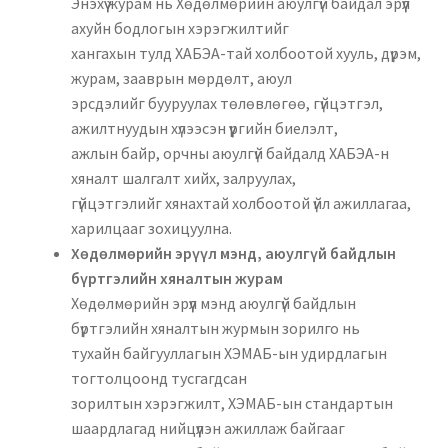
Энэхүү журам нь Хөдөлмөрийн аюулгүй байдал эрүүл
ахуйн бодлогын хэрэгжилтийг
хангахын тулд ХАБЭА-тай холбоотой хууль, дүрэм,
журам, зааврын мөрдөлт, аюул
эрсдэлийг бууруулах төлөвлөгөө, гүйцэтгэл,
ажилтнуудын хүлээсэн үүргийн биелэлт,
ажлын байр, орчны аюулгүй байдалд ХАБЭА-н
хяналт шалгалт хийх, залруулах,
гүйцэтгэлийг хянахтай холбоотой үйл ажиллагаа,
харилцааг зохицуулна.
Хөдөлмөрийн эрүүл мэнд, аюулгүй байдлын
бүртгэлийн хяналтын журам
Хөдөлмөрийн эрүүл мэнд аюулгүй байдлын
бүртгэлийн хяналтын журмын зорилго нь
тухайн байгууллагын ХЭМАБ-ын удирдлагын
тогтолцоонд тусгагдсан
зорилтын хэрэгжилт, ХЭМАБ-ын стандартын
шаардлагад нийцүүлэн ажиллаж байгааг