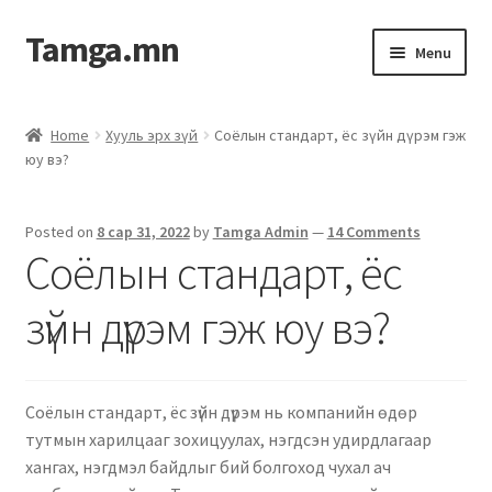
Tamga.mn
Menu
Powerpoint загвар
Home
Хууль эрх зүй
Соёлын стандарт, ёс зүйн дүрэм гэж
юу вэ?
ХАБЭА-н багц
Гэрээний загвар
Posted on
8 сар 31, 2022
by
Tamga Admin
—
14 Comments
Соёлын стандарт, ёс
Ажил гүйцэтгэх гэрээ
зүйн дүрэм гэж юу вэ?
Дотоод журмын багц
Журмууд​
Соёлын стандарт, ёс зүйн дүрэм нь компанийн өдөр
тутмын харилцааг зохицуулах, нэгдсэн удирдлагаар
Компанийн удирдлагын бичиг баримт
хангах, нэгдмэл байдлыг бий болгоход чухал ач