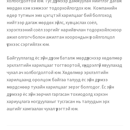
холбогдолтой юм. Тус дүрмээр дамжуулан нийтлэг дагаж
Нягтлан бодох бүртгэл
мөрдөх хэм хэмжээг тодорхойлогдох юм. Компанийн
өдөр тутмын эмх цэгцтэй харилцааг бий болгоход
Санхүүгийн анхан шатны баримтуудын загвар
нийтээр дагаж мөрдөх зүйлс, хувцаслах соёл,
хэрэглээний соёл зэргийг нарийвчлан тодорхойлсноор
Сургалт
ажил олгогч болон ажилтан хоорондын үл ойлголцол
үүсэхээс сэргийлэх юм.
Түрээсийн гэрээ
Байгууллагад ёс зүйн дүрэм баталж мөрдүүлснээр хөдөлмөр
эрхлэлтийн харилцааг тогтвортой, хүндрэлгүй явуулахад
Хөдөлмөрийн багц баримт
чухал ач холбогдолтой юм. Хөдөлмөр эрхлэлтийн
харилцаанд оролцож байгаа талууд ёс зүйн дүрмээ
Хүний нөөцийн бодлогын баримт
мөрдснөөр тухайн харилцааг эерэг болгодог. Ёс зүйн
дүрмээр ёс зүйн зөрчил гаргасан тохиодолд хэрхэн
Шүүхэд нэхэмжлэл гаргах загварууд
хариуцлага ногдуулахыг тусгасан нь талуудын эрх
ашгийг хамгаалах чухал үүрэгтэй юм.
Эрсдэлийн удирдлага