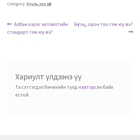
Category:
Хууль эрх зүй
Албан хэрэг хөтлөлтийн
Бүтэц, орон тоо гэж юу вэ?
стандарт гэж юу вэ?
Хариулт үлдээнэ үү
Та сэтгэгдэл бичихийн тулд
нэвтэрсэн
байх
ёстой.