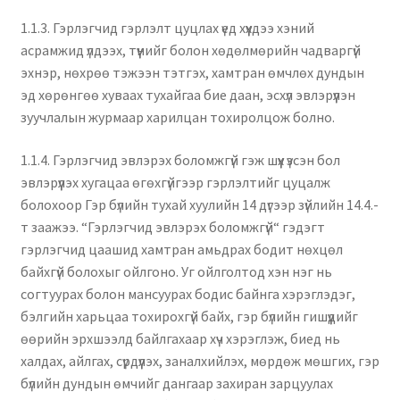
1.1.3. Гэрлэгчид гэрлэлт цуцлах үед хүүхдээ хэний
асрамжид үлдээх, түүнийг болон хөдөлмөрийн чадваргүй
эхнэр, нөхрөө тэжээн тэтгэх, хамтран өмчлөх дундын
эд хөрөнгөө хуваах тухайгаа бие даан, эсхүл эвлэрүүлэн
зуучлалын журмаар харилцан тохиролцож болно.
1.1.4. Гэрлэгчид эвлэрэх боломжгүй гэж шүүх үзсэн бол
эвлэрүүлэх хугацаа өгөхгүйгээр гэрлэлтийг цуцалж
болохоор Гэр бүлийн тухай хуулийн 14 дүгээр зүйлийн 14.4.-
т заажээ. “Гэрлэгчид эвлэрэх боломжгүй“ гэдэгт
гэрлэгчид цаашид хамтран амьдрах бодит нөхцөл
байхгүй болохыг ойлгоно. Уг ойлголтод хэн нэг нь
согтуурах болон мансуурах бодис байнга хэрэглэдэг,
бэлгийн харьцаа тохирохгүй байх, гэр бүлийн гишүүдийг
өөрийн эрхшээлд байлгахаар хүч хэрэглэж, биед нь
халдах, айлгах, сүрдүүлэх, заналхийлэх, мөрдөж мөшгих, гэр
бүлийн дундын өмчийг дангаар захиран зарцуулах