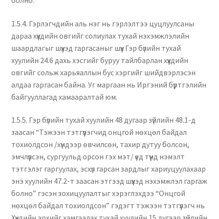
болно.
1.5.4. Гэрлэгчдийн аль нэг нь гэрлэлтээ цуцлуулсаны
дараа хүүхдийн овгийг солиулах тухай нэхэмжлэлийн
шаардлагыг шүүхэд гаргасаныг шүүх Гэр бүлийн тухай
хуулийн 24.6 дахь хэсгийг буруу тайлбарлан хүүхдийн
овгийг сольж харьяаллын бус хэргийг шийдвэрлэсэн
алдаа гаргасан байна. Уг маргаан нь Иргэний бүртгэлийн
байгууллагад хамааралтай юм.
1.5.5. Гэр бүлийн тухай хуулийн 48 дугаар зүйлийн 48.1-д
заасан “Тэжээн тэтгүүлэгчид онцгой нөхцөл байдал
тохиолдсон /хүндээр өвчилсөн, тахир дутуу болсон,
эмчлүүлсэн, сургуульд орсон гэх мэт/ үед түүнд нэмэлт
тэтгэлэг гаргуулах, эсхүл гарсан зардлыг хариуцуулахаар
энэ хуулийн 47.2-т заасан этгээд шүүхэд нэхэмжлэл гаргаж
болно” гэсэн зохицуулалтыг хэрэглэхдээ “Онцгой
нөхцөл байдал тохиолдсон” гэдэгт тэжээн тэтгүүлэгч нь
Хүүхдийн эрхийг хамгаалах тухай хуулийн 15 дугаар зүйлийн