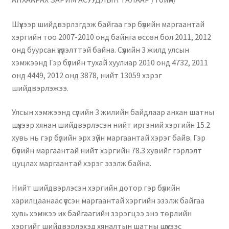
Нягтлан бодох бүртгэл
Шүүхээр шийдвэрлэгдэж байгаа гэр бүлийн маргаантай
Санхүүгийн анхан шатны баримтуудын загвар
хэргийн тоо 2007-2010 онд байнга өссөн бол 2011, 2012
онд буурсан үзүүлэлттэй байна. Сүүлийн 3 жилд улсын
хэмжээнд Гэр бүлийн тухай хуулиар 2010 онд 4732, 2011
Сургалт
онд 4449, 2012 онд 3878, нийт 13059 хэрэг
шийдвэрлэжээ.
Түрээсийн гэрээ
Улсын хэмжээнд сүүлийн 3 жилийн байдлаар анхан шатны
Хөдөлмөрийн багц баримт
шүүхээр хянан шийдвэрлэсэн нийт иргэний хэргийн 15.2
хувь нь гэр бүлийн эрх зүйн маргаантай хэрэг байв. Гэр
Хүний нөөцийн бодлогын баримт
бүлийн маргаантай нийт хэргийн 78.3 хувийг гэрлэлт
цуцлах маргаантай хэрэг эзэлж байна.
Шүүхэд нэхэмжлэл гаргах загварууд
Нийт шийдвэрлэсэн хэргийн дотор гэр бүлийн
Эрсдэлийн удирдлага
харилцаанаас үүссэн маргаантай хэргийн эзэлж байгаа
хувь хэмжээ их байгаагийн зэрэгцээ энэ төрлийн
хэргийг шийдвэрлэхэд хяналтын шатны шүүхээс