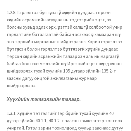
1.2.8. Гэрлэлтээ бүртгүүлээгүй хүмүүсийн дундаас төрсөн
хүүхдийн асрамжийн асуудал нь тэдгээрийн эцэг, эх
болсны хувьд эдлэх эрх, үүрэгтэй салшгүй холбоотой учир
гэрлэлтийн баталгаатай байсан эсэхээс үл хамааран шүүх
энэ төрлийн маргааныг шийдвэрлэнэ. Харин гэрлэлтээ
бүртгүүлсэн болон гэрлэлтээ бүртгүүлээгүй хүмүүсийн дундаас
төрсөн хүүхдийн асрамжийн талаар хэн аль нь маргаагүй
байгаа бол нэхэмжлэлийг шүүх Иргэний хэрэг шүүхэд хянан
шийдвэрлэх тухай хуулийн 135 дугаар зүйлийн 135.2-т
заасны дагуу онцгой ажиллагааны журмаар
шийдвэрлэнэ.
Хүүхдийн тэтгэлгийн талаар.
1.3.1. Хүүхдийн тэтгэлгийг Гэр бүлийн тухай хуулийн 40
дүгээр зүйлийн 40.1.1, 40.1.2-т заасан хэмжээгээр тогтоох
учиртай. Гэтэл зарим тохиолдолд хуульд зааснаас дутуу