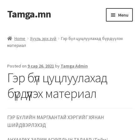
Tamga.mn
Menu
Powerpoint загвар
Home
Хууль эрх зүй
Гэр бүл цуцлуулахад бүрдүүлэх
материал
ХАБЭА-н багц
Гэрээний загвар
Posted on
9 сар 26, 2021
by
Tamga Admin
Гэр бүл цуцлуулахад
Ажил гүйцэтгэх гэрээ
бүрдүүлэх материал
Дотоод журмын багц
Журмууд​
ГЭР БҮЛИЙН МАРГААНТАЙ ХЭРГИЙГ ХЯНАН
ШИЙДВЭРЛЭХЭД
Компанийн удирдлагын бичиг баримт
АНХААРАХ ЗАРИМ АСУУДЛЫН ТАЛААР /Тойм/