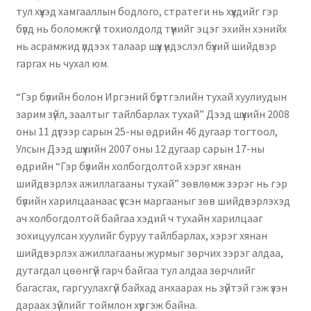
тул хүүхэд хамгааллын бодлого, стратеги нь хүүхдийг гэр
бүлд нь боломжгүй тохиолдолд түүнийг эцэг эхийн хэнийх
нь асрамжид үлдээх талаар шүүх үндэслэл бүхий шийдвэр
гаргах нь чухал юм.
“Гэр бүлийн болон Иргэний бүртгэлийн тухай хуулиудын
зарим зүйл, заалтыг тайлбарлах тухай” Дээд шүүхийн 2008
оны 11 дүгээр сарын 25-ны өдрийн 46 дугаар тогтоол,
Улсын Дээд шүүхийн 2007 оны 12 дугаар сарын 17-ны
өдрийн “Гэр бүлийн холбогдолтой хэрэг хянан
шийдвэрлэх ажиллагааны тухай” зөвлөмж зэрэг нь гэр
бүлийн харилцаанаас үүссэн маргааныг зөв шийдвэрлэхэд
ач холбогдолтой байгаа хэдий ч тухайн харилцааг
зохицуулсан хуулийг буруу тайлбарлах, хэрэг хянан
шийдвэрлэх ажиллагааны журмыг зөрчих зэрэг алдаа,
дутагдал цөөнгүй гарч байгаа тул алдаа зөрчлийг
багасгах, гаргуулахгүй байхад анхаарах нь зүйтэй гэж үзэн
дараах зүйлийг тоймлон хүргэж байна.