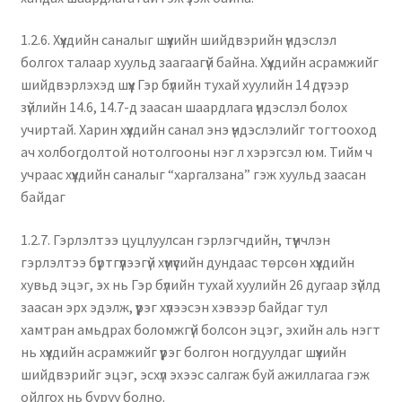
1.2.6. Хүүхдийн саналыг шүүхийн шийдвэрийн үндэслэл
болгох талаар хуульд заагаагүй байна. Хүүхдийн асрамжийг
шийдвэрлэхэд шүүх Гэр бүлийн тухай хуулийн 14 дүгээр
зүйлийн 14.6, 14.7-д заасан шаардлага үндэслэл болох
учиртай. Харин хүүхдийн санал энэ үндэслэлийг тогтооход
ач холбогдолтой нотолгооны нэг л хэрэгсэл юм. Тийм ч
учраас хүүхдийн саналыг “харгалзана” гэж хуульд заасан
байдаг
1.2.7. Гэрлэлтээ цуцлуулсан гэрлэгчдийн, түүнчлэн
гэрлэлтээ бүртгүүлээгүй хүмүүсийн дундаас төрсөн хүүхдийн
хувьд эцэг, эх нь Гэр бүлийн тухай хуулийн 26 дугаар зүйлд
заасан эрх эдэлж, үүрэг хүлээсэн хэвээр байдаг тул
хамтран амьдрах боломжгүй болсон эцэг, эхийн аль нэгт
нь хүүхдийн асрамжийг үүрэг болгон ногдуулдаг шүүхийн
шийдвэрийг эцэг, эсхүл эхээс салгаж буй ажиллагаа гэж
ойлгох нь буруу болно.