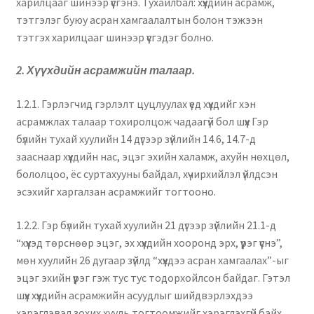
харилцааг шинээр үүсгэнэ. Тухайлбал: хүүхдийн асрамж,
тэтгэлэг буюу асран хамгаалалтын болон тэжээн
тэтгэх харилцааг шинээр үүсгэдэг болно.
2. Хүүхдийн асрамжийн талаар.
1.2.1. Гэрлэгчид гэрлэлт цуцлуулах үед хүүхдийг хэн
асрамжлах талаар тохиролцож чадаагүй бол шүүх Гэр
бүлийн тухай хуулийн 14 дүгээр зүйлийн 14.6, 14.7-д
зааснаар хүүхдийн нас, эцэг эхийн халамж, ахуйн нөхцөл,
бололцоо, ёс суртахууны байдал, хүчирхийлэл үйлдсэн
эсэхийг харгалзан асрамжийг тогтооно.
1.2.2. Гэр бүлийн тухай хуулийн 21 дүгээр зүйлийн 21.1-д
“хүүхэд төрснөөр эцэг, эх хүүхдийн хооронд эрх, үүрэг үүснэ”,
мөн хуулийн 26 дугаар зүйлд “хүүхдээ асран хамгаалах”-ыг
эцэг эхийн үүрэг гэж тус тус тодорхойлсон байдаг. Гэтэл
шүүх хүүхдийн асрамжийн асуудлыг шийдвэрлэхдээ
хэрэглэвэл зохих хууль тогтоомжийг хэрэглэхгүй байх,