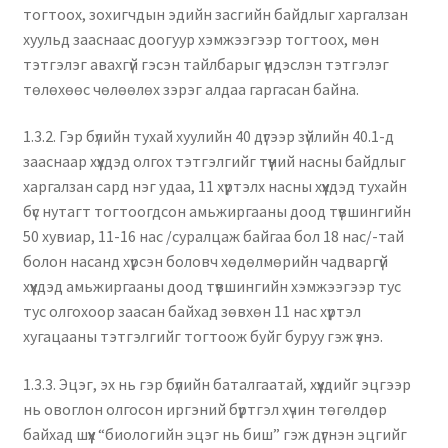
тогтоох, зохигчдын эдийн засгийн байдлыг харгалзан
хуульд зааснаас доогуур хэмжээгээр тогтоох, мөн
тэтгэлэг авахгүй гэсэн тайлбарыг үндэслэн тэтгэлэг
төлөхөөс чөлөөлөх зэрэг алдаа гаргасан байна.
1.3.2. Гэр бүлийн тухай хуулийн 40 дүгээр зүйлийн 40.1-д
зааснаар хүүхдэд олгох тэтгэлгийг түүний насны байдлыг
харгалзан сард нэг удаа, 11 хүртэлх насны хүүхдэд тухайн
бүс нутагт тогтоогдсон амьжиргааны доод түвшингийн
50 хувиар, 11-16 нас /суралцаж байгаа бол 18 нас/-тай
болон насанд хүрсэн боловч хөдөлмөрийн чадваргүй
хүүхдэд амьжиргааны доод түвшингийн хэмжээгээр тус
тус олгохоор заасан байхад зөвхөн 11 нас хүртэл
хугацааны тэтгэлгийг тогтоож буйг буруу гэж үзнэ.
1.3.3. Эцэг, эх нь гэр бүлийн баталгаатай, хүүхдийг эцгээр
нь овоглон олгосон иргэний бүртгэл хүчин төгөлдөр
байхад шүүх “биологийн эцэг нь биш” гэж дүгнэн эцгийг