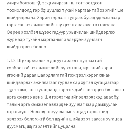
учирч болзошгүй, эсхүл учирсан нь тогтоогдсон
тохиолдолд гэр бүл цуцлах тухай маргаантай хэргийг шүүх
шийдвэрлэнэ. Харин гэрлэлт цуцлах бусад үндэслэлээр
гаргасан нэхэмжлэлийг шүүх хүлээн авахаас татгалзана.
Өөрөөр хэлбэл шүүхээс гадуур урьдчилан шийдвэрлэх
журмаар тухайн маргааныг эвлэрүүлэн зуучлагч
шийдвэрлэх болно.
1.1.2. Шүүх харьяаллын дагуу гэрлэлт цуцлахтай
холбоотой нэхэмжлэлийг хүлээн авч, иргэний хэрэг
үүсгэсний дараа шаардлагатай гэж үзвэл хэрэг хянан
шийдвэрлэх ажиллагааг гурван сар хүртэл хугацаагаар
түдгэлзүүлж, энэ хугацаанд гэрлэгчдийг эвлэрүүлэх бүх талын
арга хэмжээ авна. Шүүх гэрлэгчдийг эвлэрүүлэхэд авах бүх
талын арга хэмжээг эвлэрүүлэн зуучлагчаар дамжуулан
хэрэгжүүлнэ. Эвлэрүүлэн зуучлалын явцад гэрлэгчид
эвлэрэх боломжгүй бол шүүхийн шийдвэрт заасан хугацаа
дуусмагц шүүх гэрлэлтийг цуцална.