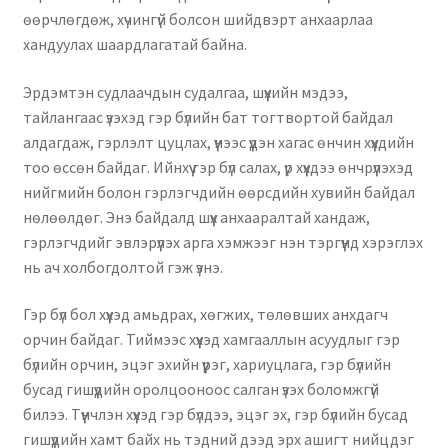
өөрчлөгдөж, хүчингүй болсон шийдвэрт анхаарлаа
хандуулах шаардлагатай байна.
Эрдэмтэн судлаачдын судалгаа, шүүхийн мэдээ,
тайлангаас үзэхэд гэр бүлийн бат тогтвортой байдал
алдагдаж, гэрлэлт цуцлах, үүнээс үүдэн хагас өнчин хүүхдийн
тоо өссөн байдаг. Ийнхүү гэр бүл салах, үр хүүхдээ өнчрүүлэхэд
нийгмийн болон гэрлэгчдийн өөрсдийн хувийн байдал
нөлөөлдөг. Энэ байдалд шүүх анхааралтай хандаж,
гэрлэгчдийг эвлэрүүлэх арга хэмжээг нэн тэргүүнд хэрэглэх
нь ач холбогдолтой гэж үзнэ.
Гэр бүл бол хүүхэд амьдрах, хөгжих, төлөвших анхдагч
орчин байдаг. Тиймээс хүүхэд хамгааллын асуудлыг гэр
бүлийн орчин, эцэг эхийн үүрэг, хариуцлага, гэр бүлийн
бусад гишүүдийн оролцооноос салган үзэх боломжгүй
билээ. Түүнчлэн хүүхэд гэр бүлдээ, эцэг эх, гэр бүлийн бусад
гишүүдийн хамт байх нь тэдний дээд эрх ашигт нийцдэг