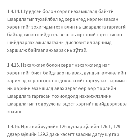
1.4.14. Шүүх үндсэн болон сөрөг нэхэмжлэлд байхгүй
шаардлагыг тухайлбал эд хөрөнгөд нэрлэн заасан
хөрөнгийг зохигчдын хэн алин нь шаардлага гаргаагүй
байхад хянан шийдвэрлэсэн нь иргэний хэрэг хянан
шийдвэрлэх ажиллагааны диспозитив зарчимд
харшилж байгааг анхаарах нь зүйтэй.
1.4.15. Нэхэмжлэл болон сөрөг нэхэмжлэлд нэг
хөрөнгийг биет байдлаар нь авах, дундын өмчлөлийн
зарим эд хөрөнгөөс ногдох хэсгийг гаргуулах, заримыг
нь өөрийн эзэмшилд авах зэрэг өөр өөр төрлийн
шаардлага гаргасан тохиолдолд нэхэмжлэлийн
шаардлагыг тодруулсны эцэст хэргийг шийдвэрлэвэл
зохино.
1.4.16. Иргэний хуулийн 126 дугаар зүйлийн 126.1, 129
дүгээр зүйлийн 129.2 дахь хэсэгт заасны дагуу шүүх гэр