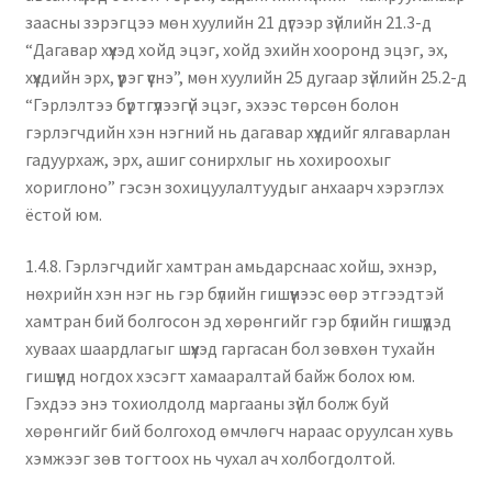
заасны зэрэгцээ мөн хуулийн 21 дүгээр зүйлийн 21.3-д
“Дагавар хүүхэд хойд эцэг, хойд эхийн хооронд эцэг, эх,
хүүхдийн эрх, үүрэг үүснэ”, мөн хуулийн 25 дугаар зүйлийн 25.2-д
“Гэрлэлтээ бүртгүүлээгүй эцэг, эхээс төрсөн болон
гэрлэгчдийн хэн нэгний нь дагавар хүүхдийг ялгаварлан
гадуурхаж, эрх, ашиг сонирхлыг нь хохироохыг
хориглоно” гэсэн зохицуулалтуудыг анхаарч хэрэглэх
ёстой юм.
1.4.8. Гэрлэгчдийг хамтран амьдарснаас хойш, эхнэр,
нөхрийн хэн нэг нь гэр бүлийн гишүүнээс өөр этгээдтэй
хамтран бий болгосон эд хөрөнгийг гэр бүлийн гишүүдэд
хуваах шаардлагыг шүүхэд гаргасан бол зөвхөн тухайн
гишүүнд ногдох хэсэгт хамааралтай байж болох юм.
Гэхдээ энэ тохиолдолд маргааны зүйл болж буй
хөрөнгийг бий болгоход өмчлөгч нараас оруулсан хувь
хэмжээг зөв тогтоох нь чухал ач холбогдолтой.