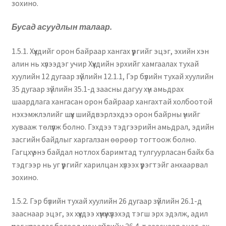
зохино.
Бусад асуудлын талаар
.
1.5.1. Хүүхдийг орон байраар хангах үүргийг эцэг, эхийн хэн
алин нь хүлээдэг учир Хүүхдийн эрхийг хамгаалах тухай
хуулийн 12 дугаар зүйлийн 12.1.1, Гэр бүлийн тухай хуулийн
35 дугаар зүйлийн 35.1-д заасны дагуу хүн амьдрах
шаардлага хангасан орон байраар хангахтай холбоотой
нэхэмжлэлийг шүүх шийдвэрлэхдээ орон байрны үнийг
хувааж төлүүлж болно. Гэхдээ тэдгээрийн амьдрал, эдийн
засгийн байдлыг харгалзан өөрөөр тогтоож болно.
Гагцхүү энэ байдал нотлох баримтад тулгуурласан байх ба
тэдгээр нь уг үүргийг харилцан хүлээх үүрэгтэйг анхаарвал
зохино.
1.5.2. Гэр бүлийн тухай хуулийн 26 дугаар зүйлийн 26.1-д
зааснаар эцэг, эх хүүхдээ хүмүүжүүлэхэд тэгш эрх эдэлж, адил