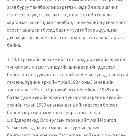
эсхүл буруу тайлбарлаж хэрэглэх, хүүхдийн эрх ашгийг
гэхээсээ илүү эцэг, эх, эмэг эх, өвөг эцгийн саналыг
харгалзах, зохигчдын тайлбар, шинжээчийн дүгнэлтийг
хэрэгт авагдсан бусад баримтуудтай харьцуулцгаа
дүгнэхгүйгээр асрамжийг тогтоох зэргээр алдаа гаргаж
байна.
1.2.3. Шүүх хүүхдийн асрамжийг тогтоохдоо Хүүхдийн эрхийн
тунхаглалын заалтыг шүүхийн шийдвэрийн үндэслэл
болгосон нь хууль хэрэглээний зарчмын хувьд алдаатай
гэж үзнэ. Хүүхдийн эрхийн тухай 1924 оны Женевийн
тунхаглал, НҮБ-ын Ерөнхий ассамблейгаас 1959 онд
батлагдсан Хүүхдийн эрхийн тунхаглал зэрэг нь Хүүхдийн
эрхийн тухай 1989 оны конвенцийн үндэслэл болсон
боловч шүүх тодорхой хэрэг маргааныг хянан
шийдвэрлэхэд Олон улсын гэрээний тухай Монгол
Улсын хуульд заасан үндэслэл журмын дагуу
байгуулагдсан, соёрхон батлагдаж, албан ёсоор хэвлэн