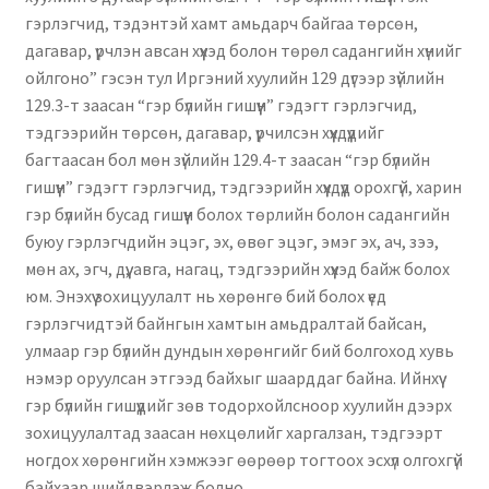
гэрлэгчид, тэдэнтэй хамт амьдарч байгаа төрсөн,
дагавар, үрчлэн авсан хүүхэд болон төрөл садангийн хүнийг
ойлгоно” гэсэн тул Иргэний хуулийн 129 дүгээр зүйлийн
129.3-т заасан “гэр бүлийн гишүүн” гэдэгт гэрлэгчид,
тэдгээрийн төрсөн, дагавар, үрчилсэн хүүхдүүдийг
багтаасан бол мөн зүйлийн 129.4-т заасан “гэр бүлийн
гишүүн” гэдэгт гэрлэгчид, тэдгээрийн хүүхдүүд орохгүй, харин
гэр бүлийн бусад гишүүн болох төрлийн болон садангийн
буюу гэрлэгчдийн эцэг, эх, өвөг эцэг, эмэг эх, ач, зээ,
мөн ах, эгч, дүү, авга, нагац, тэдгээрийн хүүхэд байж болох
юм. Энэхүү зохицуулалт нь хөрөнгө бий болох үед
гэрлэгчидтэй байнгын хамтын амьдралтай байсан,
улмаар гэр бүлийн дундын хөрөнгийг бий болгоход хувь
нэмэр оруулсан этгээд байхыг шаарддаг байна. Ийнхүү
гэр бүлийн гишүүдийг зөв тодорхойлсноор хуулийн дээрх
зохицуулалтад заасан нөхцөлийг харгалзан, тэдгээрт
ногдох хөрөнгийн хэмжээг өөрөөр тогтоох эсхүл олгохгүй
байхаар шийдвэрлэж болно.