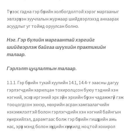
Түүнээс гадна гэр бүлийн холбогдолтой хэрэг маргааныг
эвлэрүүлэн зуучлалын журмаар шийдвэрлэхэд анхаарах
асуудлыг уг тоймд оруулсан болно.
Нэг. Гэр бүлийн маргаантай хэргийг
шийдвэрлэж байгаа
шүүхийн практикийн
талаар.
Гэрлэлт цуцлалтын талаар.
1.1.1. Гэр бүлийн тухай хуулийн 14.1, 14.4-т заасны дагуу
гэрлэгчдийн харилцан тохиролцсон буюу тэдний хэн
нэгний, эсхүл иргэний эрх зүйн эрхийн бүрэн чадамжгүй гэж
тооцогдсон эхнэр, нөхрийн асран хамгаалагчийн
нэхэмжлэлтэй болон гэрлэгчдийн хэн нэгний байнгын
хүчирхийлэл, дарамтаас болж гэр бүлийн гишүүдийн амь
нас, эрүүл мэнд болон хүүхдийн хүмүүжилд ноцтой хохирол