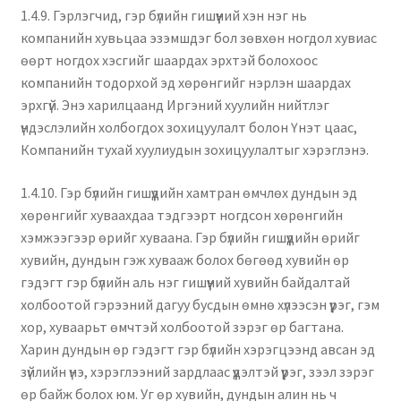
1.4.9. Гэрлэгчид, гэр бүлийн гишүүний хэн нэг нь
компанийн хувьцаа эзэмшдэг бол зөвхөн ногдол хувиас
өөрт ногдох хэсгийг шаардах эрхтэй болохоос
компанийн тодорхой эд хөрөнгийг нэрлэн шаардах
эрхгүй. Энэ харилцаанд Иргэний хуулийн нийтлэг
үндэслэлийн холбогдох зохицуулалт болон Үнэт цаас,
Компанийн тухай хуулиудын зохицуулалтыг хэрэглэнэ.
1.4.10. Гэр бүлийн гишүүдийн хамтран өмчлөх дундын эд
хөрөнгийг хуваахдаа тэдгээрт ногдсон хөрөнгийн
хэмжээгээр өрийг хуваана. Гэр бүлийн гишүүдийн өрийг
хувийн, дундын гэж хувааж болох бөгөөд хувийн өр
гэдэгт гэр бүлийн аль нэг гишүүний хувийн байдалтай
холбоотой гэрээний дагуу бусдын өмнө хүлээсэн үүрэг, гэм
хор, хуваарьт өмчтэй холбоотой зэрэг өр багтана.
Харин дундын өр гэдэгт гэр бүлийн хэрэгцээнд авсан эд
зүйлийн үнэ, хэрэглээний зардлаас үүдэлтэй үүрэг, зээл зэрэг
өр байж болох юм. Уг өр хувийн, дундын алин нь ч