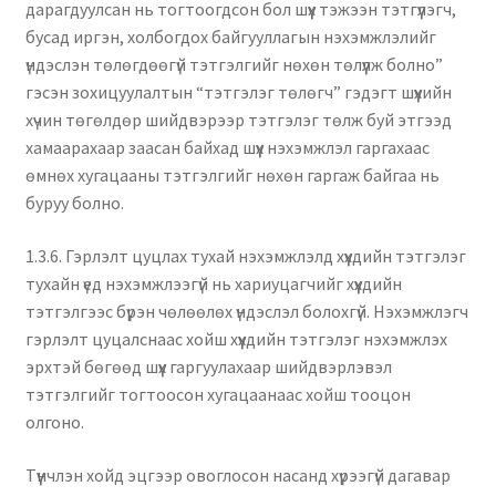
дарагдуулсан нь тогтоогдсон бол шүүх тэжээн тэтгүүлэгч,
бусад иргэн, холбогдох байгууллагын нэхэмжлэлийг
үндэслэн төлөгдөөгүй тэтгэлгийг нөхөн төлүүлж болно”
гэсэн зохицуулалтын “тэтгэлэг төлөгч” гэдэгт шүүхийн
хүчин төгөлдөр шийдвэрээр тэтгэлэг төлж буй этгээд
хамаарахаар заасан байхад шүүх нэхэмжлэл гаргахаас
өмнөх хугацааны тэтгэлгийг нөхөн гаргаж байгаа нь
буруу болно.
1.3.6. Гэрлэлт цуцлах тухай нэхэмжлэлд хүүхдийн тэтгэлэг
тухайн үед нэхэмжлээгүй нь хариуцагчийг хүүхдийн
тэтгэлгээс бүрэн чөлөөлөх үндэслэл болохгүй. Нэхэмжлэгч
гэрлэлт цуцалснаас хойш хүүхдийн тэтгэлэг нэхэмжлэх
эрхтэй бөгөөд шүүх гаргуулахаар шийдвэрлэвэл
тэтгэлгийг тогтоосон хугацаанаас хойш тооцон
олгоно.
Түүнчлэн хойд эцгээр овоглосон насанд хүрээгүй дагавар