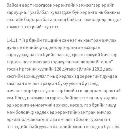
байсан өөрт ноогдсон хөрөнгийн хэмжээгээр өрийг
хариуцна. Тухайлбал: хуваагдаж буй хөрөнгө нь банкны
зээлийн барьцаа баталгаанд байгаа тохиолдолд ногдох
хэмжээгээр үүргийг хүлээнэ.
1.4.11. “Гэр бүлийн гишүүдийн хэн нэг нь хамтран өмчлөх
дундын өмчийн үл хөдлөх эд хөрөнгөө захиран
зарцуулахдаа гэр бүлийн насанд хүрсэн гишүүний бичгээр
гаргаж, нотариатаар гэрчлүүлсэн зөвшөөрлийг авна”
гэсэн Иргэний хуулийн 128 дугаар зүйлийн 128.2 дахь
хэсгийн зохицуулалт нь үл хөдлөх эд хөрөнгийг дундаа
хамтран өмчлөх эрх үүссэн буюу улсын бүртгэлд
өмчлөгчөөр бүртгэгдсэн гэр бүлийн гишүүдэд хамааралтай
юм. Шүүхэд нэхэмжлэл гаргаж байгаа этгээд нь үл хөдлөх
эд хөрөнгө өмчлөгчийн эхнэр, нөхөр, гэр бүлийн гишүүн
мөн боловч үл хөдлөх эд хөрөнгийн хамтран өмчлөх
эрхийг олж аваагүй атлаа өмчлөгч болон гуравдагч
этгээдийн байгуулсан хэлцлийг хүчин төгөлдөр бус гэж