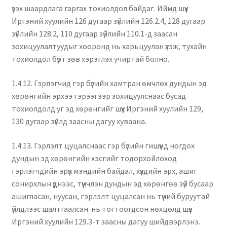
үзэх шаардлага гаргах тохиолдол байдаг. Иймд шүүх
Иргэний хуулийн 126 дугаар зүйлийн 126.2.4, 128 дугаар
зүйлийн 128.2, 110 дугаар зүйлийн 110.1-д заасан
зохицуулалтуудыг хооронд нь харьцуулан үзэж, тухайн
тохиолдол бүрт зөв хэрэглэх учиртай болно.
1.4.12. Гэрлэгчид гэр бүлийн хамтран өмчлөх дундын эд
хөрөнгийн эрхээ гэрээгээр зохицуулснаас бусад
тохиолдолд уг эд хөрөнгийг шүүх Иргэний хуулийн 129,
130 дугаар зүйлд заасны дагуу хуваана.
1.4.13. Гэрлэлт цуцалснаас гэр бүлийн гишүүнд ногдох
дундын эд хөрөнгийн хэсгийг тодорхойлоход
гэрлэгчдийн эрүүл мэндийн байдал, хүүхдийн эрх, ашиг
сонирхлын үүднээс, түүнчлэн дундын эд хөрөнгөө зүй бусаар
ашигласан, нуусан, гэрлэлт цуцалсан нь түүний буруутай
үйлдлээс шалтгаалсан нь тогтоогдсон нөхцөлд шүүх
Иргэний хуулийн 129.3-т заасны дагуу шийдвэрлэнэ.