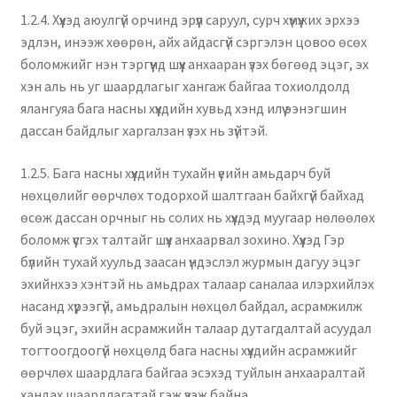
1.2.4. Хүүхэд аюулгүй орчинд эрүүл саруул, сурч хүмүүжих эрхээ
эдлэн, инээж хөөрөн, айх айдасгүй сэргэлэн цовоо өсөх
боломжийг нэн тэргүүнд шүүх анхааран үзэх бөгөөд эцэг, эх
хэн аль нь уг шаардлагыг хангаж байгаа тохиолдолд
ялангуяа бага насны хүүхдийн хувьд хэнд илүү ээнэгшин
дассан байдлыг харгалзан үзэх нь зүйтэй.
1.2.5. Бага насны хүүхдийн тухайн үеийн амьдарч буй
нөхцөлийг өөрчлөх тодорхой шалтгаан байхгүй байхад
өсөж дассан орчныг нь солих нь хүүхдэд муугаар нөлөөлөх
боломж үүсгэх талтайг шүүх анхаарвал зохино. Хүүхэд Гэр
бүлийн тухай хуульд заасан үндэслэл журмын дагуу эцэг
эхийнхээ хэнтэй нь амьдрах талаар саналаа илэрхийлэх
насанд хүрээгүй, амьдралын нөхцөл байдал, асрамжилж
буй эцэг, эхийн асрамжийн талаар дутагдалтай асуудал
тогтоогдоогүй нөхцөлд бага насны хүүхдийн асрамжийг
өөрчлөх шаардлага байгаа эсэхэд туйлын анхааралтай
хандах шаардлагатай гэж үзэж байна.