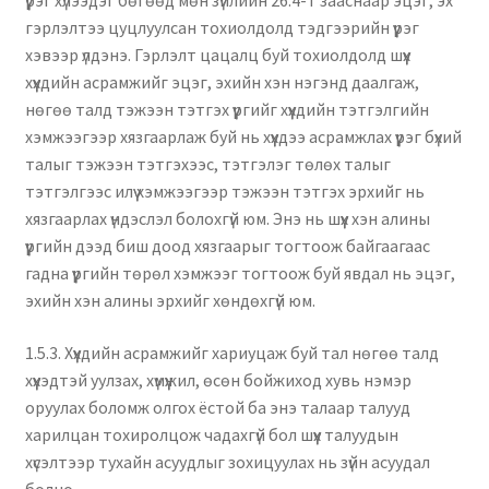
үүрэг хүлээдэг бөгөөд мөн зүйлийн 26.4-т зааснаар эцэг, эх
гэрлэлтээ цуцлуулсан тохиолдолд тэдгээрийн үүрэг
хэвээр үлдэнэ. Гэрлэлт цацалц буй тохиолдолд шүүх
хүүхдийн асрамжийг эцэг, эхийн хэн нэгэнд даалгаж,
нөгөө талд тэжээн тэтгэх үүргийг хүүхдийн тэтгэлгийн
хэмжээгээр хязгаарлаж буй нь хүүхдээ асрамжлах үүрэг бүхий
талыг тэжээн тэтгэхээс, тэтгэлэг төлөх талыг
тэтгэлгээс илүү хэмжээгээр тэжээн тэтгэх эрхийг нь
хязгаарлах үндэслэл болохгүй юм. Энэ нь шүүх хэн алины
үүргийн дээд биш доод хязгаарыг тогтоож байгаагаас
гадна үүргийн төрөл хэмжээг тогтоож буй явдал нь эцэг,
эхийн хэн алины эрхийг хөндөхгүй юм.
1.5.3. Хүүхдийн асрамжийг хариуцаж буй тал нөгөө талд
хүүхэдтэй уулзах, хүмүүжил, өсөн бойжиход хувь нэмэр
оруулах боломж олгох ёстой ба энэ талаар талууд
харилцан тохиролцож чадахгүй бол шүүх талуудын
хүсэлтээр тухайн асуудлыг зохицуулах нь зүйн асуудал