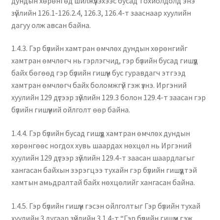
дундын хөрөнгөд шилжүүлэхээс бусад тохиолдолд энэ
зүйлийн 126.1-126.2.4, 126.3, 126.4-т зааснаар хуулийн
дагуу олж авсан байна.
1.4.3. Гэр бүлийн хамтран өмчлөх дундын хөрөнгийг
хамтран өмчлөгч нь гэрлэгчид, гэр бүлийн бусад гишүүд
байх бөгөөд гэр бүлийн гишүүн бус гуравдагч этгээд
хамтран өмчлөгч байх боломжгүй гэж үзнэ. Иргэний
хуулийн 129 дүгээр зүйлийн 129.3 болон 129.4-т заасан гэр
бүлийн гишүүний ойлголт өөр байна.
1.4.4. Гэр бүлийн бусад гишүүд хамтран өмчлөх дундын
хөрөнгөөс ногдох хувь шаардах нөхцөл нь Иргэний
хуулийн 129 дүгээр зүйлийн 129.4-т заасан шаардлагыг
хангасан байхын зэрэгцээ тухайн гэр бүлийн гишүүдтэй
хамтын амьдралтай байх нөхцөлийг хангасан байна.
1.4.5. Гэр бүлийн гишүүн гэсэн ойлголтыг Гэр бүлийн тухай
хуулийн 3 дугаар зүйлийн 3.1.4-т “Гэр бүлийн гишүүн гэж