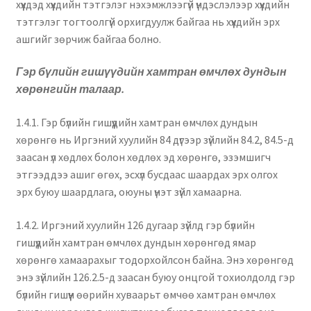
хүүхдэд хүүхдийн тэтгэлэг нэхэмжлээгүй үндэслэлээр хүүхдийн
тэтгэлэг тогтоолгүй орхигдуулж байгаа нь хүүхдийн эрх
ашгийг зөрчиж байгаа болно.
Гэр бүлийн гишүүдийн хамтран өмчлөх дундын
хөрөнгийн талаар.
1.4.1. Гэр бүлийн гишүүдийн хамтран өмчлөх дундын
хөрөнгө нь Иргэний хуулийн 84 дүгээр зүйлийн 84.2, 84.5-д
заасан үл хөдлөх болон хөдлөх эд хөрөнгө, эзэмшигч
этгээддээ ашиг өгөх, эсхүл бусдаас шаардах эрх олгох
эрх буюу шаардлага, оюуны үнэт зүйл хамаарна.
1.4.2. Иргэний хуулийн 126 дугаар зүйлд гэр бүлийн
гишүүдийн хамтран өмчлөх дундын хөрөнгөд ямар
хөрөнгө хамаарахыг тодорхойлсон байна. Энэ хөрөнгөд
энэ зүйлийн 126.2.5-д заасан буюу онцгой тохиолдолд гэр
бүлийн гишүүн өөрийн хуваарьт өмчөө хамтран өмчлөх