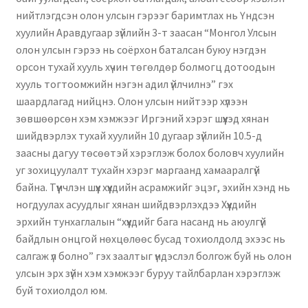
нийтлэгдсэн олон улсын гэрээг баримтлах нь Үндсэн
хуулийн Аравдугаар зүйлийн 3-т заасан “Монгол Улсын
олон улсын гэрээ нь соёрхон баталсан буюу нэгдэн
орсон тухай хууль хүчин төгөлдөр болмогц дотоодын
хууль тогтоомжийн нэгэн адил үйлчилнэ” гэх
шаардлагад нийцнэ. Олон улсын нийтээр хүлээн
зөвшөөрсөн хэм хэмжээг Иргэний хэрэг шүүхэд хянан
шийдвэрлэх тухай хуулийн 10 дугаар зүйлийн 10.5-д
заасны дагуу төсөөтэй хэрэглэж болох боловч хуулийн
уг зохицуулалт тухайн хэрэг маргаанд хамааралгүй
байна. Түүнчлэн шүүх хүүхдийн асрамжийг эцэг, эхийн хэнд нь
ногдуулах асуудлыг хянан шийдвэрлэхдээ Хүүхдийн
эрхийн тунхаглалын “хүүхдийг бага насанд нь аюулгүй
байдлын онцгой нөхцөлөөс бусад тохиолдолд эхээс нь
салгаж үл болно” гэх заалтыг үндэслэл болгож буй нь олон
улсын эрх зүйн хэм хэмжээг буруу тайлбарлан хэрэглэж
буй тохиолдол юм.