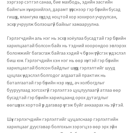
зэргээр сэтгэл санаа, бие махбодь, эдийн засгийн
байнгын хүчирхийлэл, дарамт үзүүлснээр гэр бүлийн бусад
гишүүд, ялангуяа хүүхдэд ноцтой хор хохирол учруулсан,
эсхүл учруулж болзошгүй байхыг хамааруулна.
Гэрлэгчдийн аль нэг нь эсхүл хоёулаа бусадтай гэр бүлийн
харилцаатай болсон байх нь тэдний хоорондоо эвлэрэх
боломжийг багасгаж байгаа хэдий ч бүрэн үгүйсгэх үндэслэл
биш юм. Гэрлэгчдийн хэн нэг нь өөр хүнтэй гэр бүлийн
харилцаатай болсон байдлыг шүүхүүд гэрлэлтийг шууд
цуцлах үндэслэл болгодог алдаатай практик нь
баталгаатай гэр бүлийн нэр хүнд, ач холбогдлыг
бууруулаад зогсохгүй гэрлэлтээ цуцлуулаагүй атлаа өөр
бусадтай гэр бүлийн харилцаанд орох дутагдлыг
өөгшүүлэх хортой үр дагавар үүсгэж буйг анхаарах нь зүйтэй.
Шүүх гэрлэгчдийн гэрлэлтийг цуцалснаар гэрлэлтийн
харилцааг дуусгавар болгохын зэрэгцээ өөр эрх зүйн