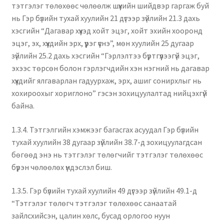
тэтгэлэг төлөхөөс чөлөөлж шүүхийн шийдвэр гаргаж буй
нь Гэр бүлийн тухай хуулийн 21 дүгээр зүйлийн 21.3 дахь
хэсгийн “Дагавар хүүхэд хойт эцэг, хойт эхийн хооронд
эцэг, эх, хүүхдийн эрх, үүрэг үүснэ”, мөн хуулийн 25 дугаар
зүйлийн 25.2 дахь хэсгийн “Гэрлэлтээ бүртгүүлээгүй эцэг,
эхээс төрсөн болон гэрлэгчдийн хэн нэгний нь дагавар
хүүхдийг ялгаварлан гадуурхаж, эрх, ашиг сонирхлыг нь
хохироохыг хориглоно” гэсэн зохицуулалтад нийцэхгүй
байна.
1.3.4. Тэтгэлгийн хэмжээг багасгах асуудал Гэр бүлийн
тухай хуулийн 38 дугаар зүйлийн 38.7-д зохицуулагдсан
бөгөөд энэ нь тэтгэлэг төлөгчийг тэтгэлэг төлөхөөс
бүрэн чөлөөлөх үндэслэл биш.
1.3.5. Гэр бүлийн тухай хуулийн 49 дүгээр зүйлийн 49.1-д
“Тэтгэлэг төлөгч тэтгэлэг төлөхөөс санаатай
зайлсхийсэн, цалин хөлс, бусад орлогоо нуун