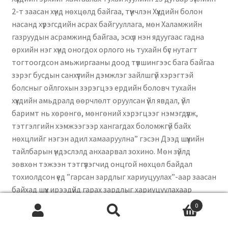
2-т заасан хүнд нөхцөлд байгаа, түүнчлэн Хүүхдийн болон
насанд хүрэгсдийн асрах байгууллага, мөн Халамжийн
газруудын асрамжинд байгаа, эсхүл нэн ядуугаас гадна
өрхийн нэг хүнд оногдох орлого нь тухайн бүс нутагт
тогтоогдсон амьжиргааны доод түвшингээс бага байгаа
зэрэг бусдын санхүүгийн дэмжлэг зайлшгүй хэрэгтэй
болсныг ойлгохын зэрэгцээ ердийн боловч тухайн
хүүхдийн амьдралд өөрчлөлт оруулсан үйл явдал, үйл
баримт нь хөрөнгө, мөнгөний хэрэгцээг нэмэгдүүлж,
тэтгэлгийн хэмжээгээр хангагдах боломжгүй байх
нөхцлийг нэгэн адил хамааруулна” гэсэн Дээд шүүхийн
тайлбарын үндэслэлд анхаарвал зохино. Мөн зүйлд
зөвхөн тэжээн тэтгүүлэгчид онцгой нөхцөл байдал
тохиолдсон үед ”гарсан зардлыг хариуцуулах”-аар заасан
байхад шүүх ирээдүйд гарах зардлыг хариуцуулахаар
шийдвэрлэж байгаа нь буруу болно. Тухайлбал: Хүүхдийн
0
цэцэрлэгийн төлбөрт сар бүрийн 200.000 төгрөг
Search
гаргуулах, гадаадад сургуульд суралцах төлбөр,