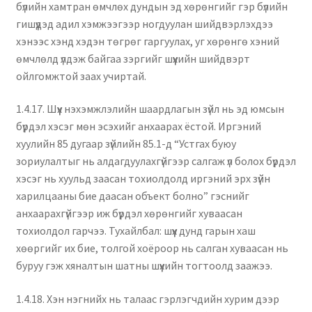
бүлийн хамтран өмчлөх дундын эд хөрөнгийг гэр бүлийн
гишүүдэд адил хэмжээгээр ногдуулан шийдвэрлэхдээ
хэнээс хэнд хэдэн төгрөг гаргуулах, уг хөрөнгө хэний
өмчлөлд үлдэж байгаа зэргийг шүүхийн шийдвэрт
ойлгомжтой заах учиртай.
1.4.17. Шүүх нэхэмжлэлийн шаардлагын зүйл нь эд юмсын
бүрдэл хэсэг мөн эсэхийг анхаарах ёстой. Иргэний
хуулийн 85 дугаар зүйлийн 85.1-д “Устгах буюу
зориулалтыг нь алдагдуулахгүйгээр салгаж үл болох бүрдэл
хэсэг нь хуульд заасан тохиолдолд иргэний эрх зүйн
харилцааны бие даасан объект болно” гэснийг
анхаарахгүйгээр иж бүрдэл хөрөнгийг хуваасан
тохиолдол гарчээ. Тухайлбал: шүүх дунд гарын хаш
хөөргийг их бие, толгой хоёроор нь салган хуваасан нь
буруу гэж хяналтын шатны шүүхийн тогтоолд заажээ.
1.4.18. Хэн нэгнийх нь талаас гэрлэгчдийн хурим дээр