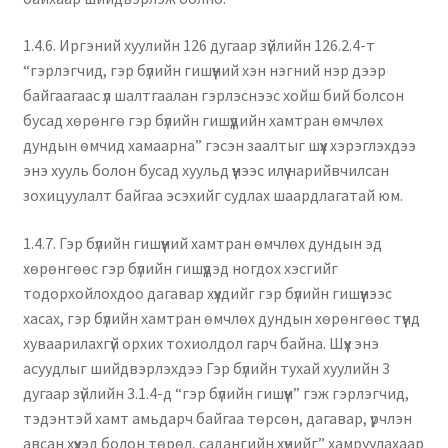
1.4.6. Иргэний хуулийн 126 дугаар зүйлийн 126.2.4-т
“гэрлэгчид, гэр бүлийн гишүүний хэн нэгний нэр дээр
байгаагаас үл шалтгаалан гэрлэснээс хойш бий болсон
бусад хөрөнгө гэр бүлийн гишүүдийн хамтран өмчлөх
дундын өмчид хамаарна” гэсэн заалтыг шүүх хэрэглэхдээ
энэ хууль болон бусад хуульд үүнээс илүү нарийвчилсан
зохицуулалт байгаа эсэхийг судлах шаардлагатай юм.
1.4.7. Гэр бүлийн гишүүний хамтран өмчлөх дундын эд
хөрөнгөөс гэр бүлийн гишүүдэд ногдох хэсгийг
тодорхойлохдоо дагавар хүүхдийг гэр бүлийн гишүүнээс
хасах, гэр бүлийн хамтран өмчлөх дундын хөрөнгөөс түүнд
хуваарилахгүй орхих тохиолдол гарч байна. Шүүх энэ
асуудлыг шийдвэрлэхдээ Гэр бүлийн тухай хуулийн 3
дугаар зүйлийн 3.1.4-д “гэр бүлийн гишүүн” гэж гэрлэгчид,
тэдэнтэй хамт амьдарч байгаа төрсөн, дагавар, үрчлэн
авсан хүүхэд болон төрөл, садангийн хүнийг” хамруулахаар