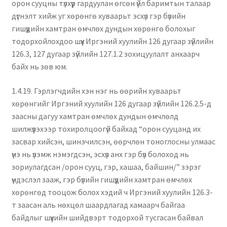
орон сууцны түлхүүр гардуулан өгсөн үйл баримтын талаар
дүгнэлт хийж уг хөрөнгө хуваарьт эсхүл гэр бүлийн
гишүүдийн хамтран өмчлөх дундын хөрөнгө болохыг
тодорхойлохдоо шүүх Иргэний хуулийн 126 дугаар зүйлийн
126.3, 127 дугаар зүйлийн 127.1.2 зохицуулалт анхаарч
байх нь зөв юм.
1.4.19. Гэрлэгчдийн хэн нэг нь өөрийн хуваарьт
хөрөнгийг Иргэний хуулийн 126 дугаар зүйлийн 126.2.5-д
заасны дагуу хамтран өмчлөх дундын өмчлөлд
шилжүүлэхээр тохиролцоогүй байхад “орон сууцанд их
засвар хийсэн, шинэчилсэн, өөрчлөн тоноглосны улмаас
үнэ нь үлэмж нэмэгдсэн, эсхүл анх гэр бүл болоход нь
зориулагдсан /орон сууц, гэр, хашаа, байшин/” зэрэг
үндэслэл зааж, гэр бүлийн гишүүдийн хамтран өмчлөх
хөрөнгөд тооцож болох хэдий ч Иргэний хуулийн 126.3-
т заасан аль нөхцөл шаардлагад хамаарч байгаа
байдлыг шүүхийн шийдвэрт тодорхой тусгасан байвал