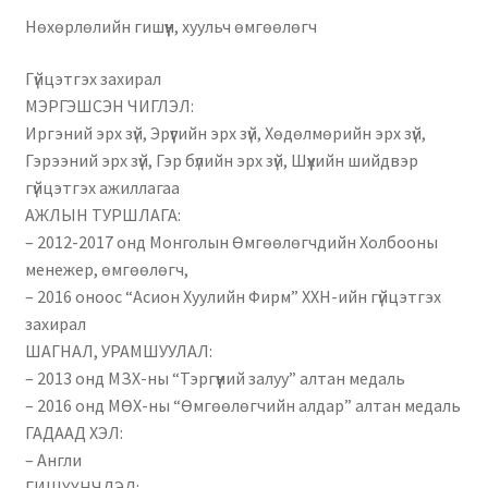
Нягтлан бодох бүртгэл
Нөхөрлөлийн гишүүн, хуульч өмгөөлөгч
Санхүүгийн анхан шатны баримтуудын загвар
Гүйцэтгэх захирал
МЭРГЭШСЭН ЧИГЛЭЛ:
Иргэний эрх зүй, Эрүүгийн эрх зүй, Хөдөлмөрийн эрх зүй,
Сургалт
Гэрээний эрх зүй, Гэр бүлийн эрх зүй, Шүүхийн шийдвэр
гүйцэтгэх ажиллагаа
Түрээсийн гэрээ
АЖЛЫН ТУРШЛАГА:
– 2012-2017 онд Монголын Өмгөөлөгчдийн Холбооны
Хөдөлмөрийн багц баримт
менежер, өмгөөлөгч,
– 2016 оноос “Асион Хуулийн Фирм” ХХН-ийн гүйцэтгэх
Хүний нөөцийн бодлогын баримт
захирал
ШАГНАЛ, УРАМШУУЛАЛ:
Шүүхэд нэхэмжлэл гаргах загварууд
– 2013 онд МЗХ-ны “Тэргүүний залуу” алтан медаль
– 2016 онд МӨХ-ны “Өмгөөлөгчийн алдар” алтан медаль
Эрсдэлийн удирдлага
ГАДААД ХЭЛ:
– Англи
ГИШҮҮНЧЛЭЛ: