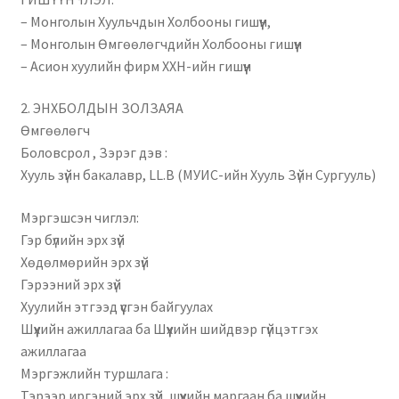
– Монголын Хуульчдын Холбооны гишүүн,
– Монголын Өмгөөлөгчдийн Холбооны гишүүн
– Асион хуулийн фирм ХХН-ийн гишүүн
2. ЭНХБОЛДЫН ЗОЛЗАЯА
Өмгөөлөгч
Боловсрол , Зэрэг дэв :
Хууль зүйн бакалавр, LL.B (МУИС-ийн Хууль Зүйн Сургууль)
Мэргэшсэн чиглэл:
Гэр бүлийн эрх зүй
Хөдөлмөрийн эрх зүй
Гэрээний эрх зүй
Хуулийн этгээд үүсгэн байгуулах
Шүүхийн ажиллагаа ба Шүүхийн шийдвэр гүйцэтгэх
ажиллагаа
Мэргэжлийн туршлага :
Тэрээр иргэний эрх зүй, шүүхийн маргаан ба шүүхийн