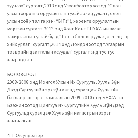
зуучлах” сургалт,2013 онд Улаанбаатар хотод “Олон
улсын хөрөнгө оруулалтын тухай зохицуулалт, олон
улсын хоёр тал гэрээ (“BITs”), хөрөнгө оруулалтын
маргаан сургалт,2013 онд Хонг Конг БНХАУ-ын засаг
захиргааны тусгай бүсэд “Гэрээ боловсруулах, хэлэлцээр
хийх урлаг” сургалт,2014 онд Лондон хотод “Агаарын
тээврийн даатгалын асуудал” сургалтанд тус тус
хамрагдсан.
БОЛОВСРОЛ
2003-2008 онд Монгол Улсын Их Сургууль, Хууль Зүйн
Дээд Сургуулийн эрх зүйн ангид суралцаж Хууль зүйн
баклаврын зэрэг хамгаалсан.2009-2010 онд БНХАУ-ын
Бээжин хотод Цингхуа Их Сургуулийн Хууль Зүйн Дээд
Сургуульд суралцаж Хууль зүйн магистрын зэрэг
хамгаалсан.
4. П.Оюундэлгэр