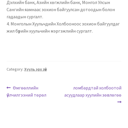
Дэлхийн банк, Азийн хөгжлийн банк, Монгол Улсын
Сангийн яамнаас зохион байгуулсан дотоодын болон
гадаадын сургалт.
4. Монголын Хуульчдийн Холбооноос зохион байгуулдаг
жил бүрийн хуульчийн мэргэжлийн сургалт.
Category:
Хууль эрх зүй
Өмгөөллийн
ломбардтай холбоотой
үйлчилгээний төрөл
асуудлаар хуулийн зөвлөгөө