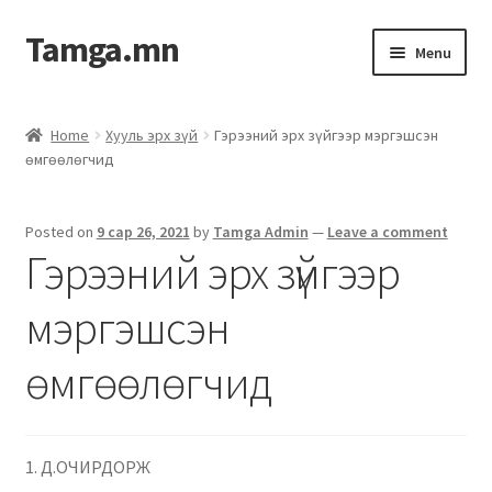
Tamga.mn
Menu
Powerpoint загвар
Home
Хууль эрх зүй
Гэрээний эрх зүйгээр мэргэшсэн
өмгөөлөгчид
ХАБЭА-н багц
Гэрээний загвар
Posted on
9 сар 26, 2021
by
Tamga Admin
—
Leave a comment
Гэрээний эрх зүйгээр
Ажил гүйцэтгэх гэрээ
мэргэшсэн
Дотоод журмын багц
өмгөөлөгчид
Журмууд​
Компанийн удирдлагын бичиг баримт
1. Д.ОЧИРДОРЖ