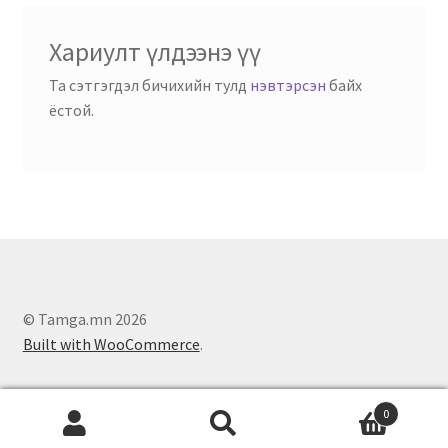
Хариулт үлдээнэ үү
Та сэтгэгдэл бичихийн тулд
нэвтэрсэн
байх
ёстой.
© Tamga.mn 2026
Built with WooCommerce
.
0
Search