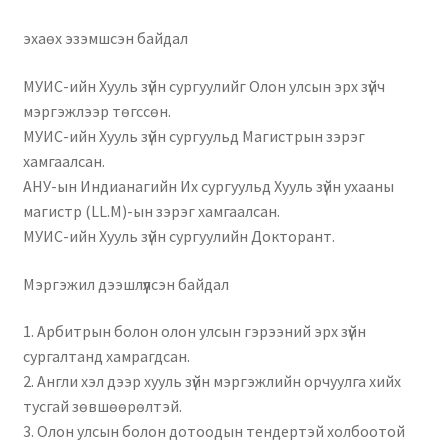
эхаөх эзэмшсэн байдал
МУИС-ийн Хууль зүйн сургуулийг Олон улсын эрх зүйч
мэргэжлээр төгссөн.
МУИС-ийн Хууль зүйн сургуульд Магистрын зэрэг
хамгаалсан.
АНУ-ын Индианагийн Их сургуульд Хууль зүйн ухааны
магистр (LL.M)-ын зэрэг хамгаалсан.
МУИС-ийн Хууль зүйн сургуулийн Докторант.
Мэргэжил дээшлүүлсэн байдал
1. Арбитрын болон олон улсын гэрээний эрх зүйн
сургалтанд хамрагдсан.
2. Англи хэл дээр хууль зүйн мэргэжлийн орчуулга хийх
тусгай зөвшөөрөлтэй.
3. Олон улсын болон дотоодын тендертэй холбоотой