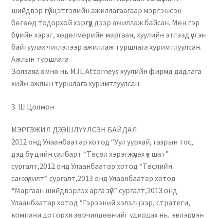
шийдвэр гүйцэтгэлийн ажиллагаагаар мэргэшсэн
бөгөөд тодорхой хэргүүд дээр ажиллаж байсан. Мөн гэр
бүлийн хэрэг, хөдөлмөрийн маргаан, хуулийн этгээд үүсгэн
байгуулах чиглэлээр ажиллаж туршлага хуримтлуулсан.
Ажлын туршлага
Золзаяа өмнө нь MJL Attorneys хуулийн фирмд дадлага
хийж ажлын туршлага хуримтлуулсан.
3. Ш.Цолмон
МЭРГЭЖИЛ ДЭЭШЛҮҮЛСЭН БАЙДАЛ
2012 онд Улаанбаатар хотод “Уул уурхай, газрын тос,
дэд бүтцийн салбарт “Төсөл хэрэгжүүлэх үе шат”
сургалт,2012 онд Улаанбаатар хотод “Төслийн
санхүүжилт” сургалт,2013 онд Улаанбаатар хотод
“Маргаан шийдвэрлэх арга зүй” сургалт,2013 онд
Улаанбаатар хотод “Гэрээний хэлэлцээр, стратеги,
компани доторхи зөрчилдөөнийг удирдах нь, эвлэрүүлэн