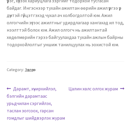
үүрэг, хүлээх хариуцлага зэргийг тодорхой тусгасан
Нягтлан бодох бүртгэл
байдаг. Ингэснээр тухайн ажилтан өөрийн ажил үүргээ үр
дүнтэй гүйцэтгэхэд чухал ач холбогдолтой юм. Ажил
Санхүүгийн анхан шатны баримтуудын загвар
олгогчийн зүгээс ажилтныг удирдлагаар хангахад ил тод,
нээлттэй болох юм. Ажил олгогч нь ажилтантай
Сургалт
хөдөлмөрийн гэрээ байгуулахдаа тухайн ажлын байрны
тодорхойлолтыг уншиж танилцуулах нь зохистой юм.
Түрээсийн гэрээ
Хөдөлмөрийн багц баримт
Category:
Зөвлөгөө
Хүний нөөцийн бодлогын баримт
Дарамт, хүчирхийлэл,
Цалин хөлс олгох журам
бэлгийн дарамтаас
Шүүхэд нэхэмжлэл гаргах загварууд
урьдчилан сэргийлэх,
таслан зогсоох, гарсан
Эрсдэлийн удирдлага
гомдлыг шийдвэрлэх журам