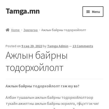
Tamga.mn
Menu
Powerpoint загвар
Home
Зөвлөгөө
Ажлын байрны тодорхойлолт
ХАБЭА-н багц
Posted on
9 сар 20, 2022
by
Tamga Admin
—
13 Comments
Гэрээний загвар
Ажлын байрны
Ажил гүйцэтгэх гэрээ
тодорхойлолт
Дотоод журмын багц
Ажлын байрны тодорхойлолт гэж юу вэ?
Журмууд​
Албан тушаалын ажлын байрны тодорхойлолтоор
Компанийн удирдлагын бичиг баримт
тухайн ажилтны ажлын байрны зорилго, гүйцэтгэх чиг